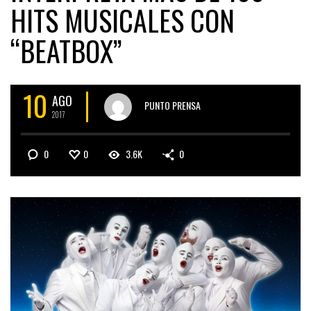
HITS MUSICALES CON
“BEATBOX”
10
AGO
PUNTO PRENSA
2017
0
0
3.6K
0