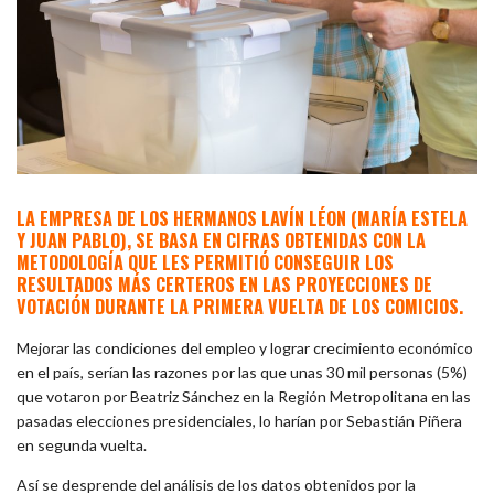
LA EMPRESA DE LOS HERMANOS LAVÍN LÉON (MARÍA ESTELA
Y JUAN PABLO), SE BASA EN CIFRAS OBTENIDAS CON LA
METODOLOGÍA QUE LES PERMITIÓ CONSEGUIR LOS
RESULTADOS MÁS CERTEROS EN LAS PROYECCIONES DE
VOTACIÓN DURANTE LA PRIMERA VUELTA DE LOS COMICIOS.
Mejorar las condiciones del empleo y lograr crecimiento económico
en el país, serían las razones por las que unas 30 mil personas (5%)
que votaron por Beatriz Sánchez en la Región Metropolitana en las
pasadas elecciones presidenciales, lo harían por Sebastián Piñera
en segunda vuelta.
Así se desprende del análisis de los datos obtenidos por la