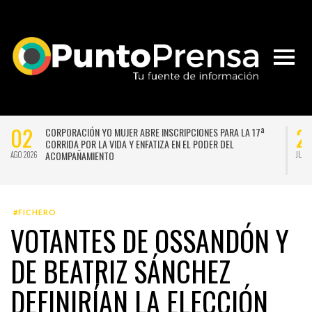
02
2
CORPORACIÓN YO MUJER ABRE INSCRIPCIONES PARA LA 17ª
CORRIDA POR LA VIDA Y ENFATIZA EN EL PODER DEL
ACOMPAÑAMIENTO
AGO 2026
JUL 
#FICHERO
VOTANTES DE OSSANDÓN Y
DE BEATRIZ SÁNCHEZ
DEFINIRÍAN LA ELECCIÓN