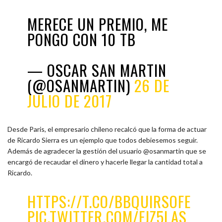
MERECE UN PREMIO, ME
PONGO CON 10 TB
— OSCAR SAN MARTIN
(@OSANMARTIN)
26 DE
JULIO DE 2017
Desde Paris, el empresario chileno recalcó que la forma de actuar
de Ricardo Sierra es un ejemplo que todos debiesemos seguir.
Además de agradecer la gestión del usuario @osanmartin que se
encargó de recaudar el dinero y hacerle llegar la cantidad total a
Ricardo.
HTTPS://T.CO/BBQUIRSOFE
PIC.TWITTER.COM/FJZ5LAS