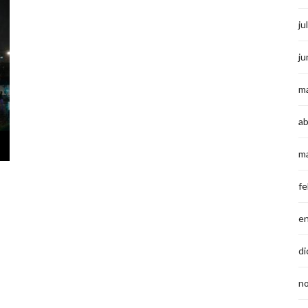
ju
ju
m
ab
m
fe
e
di
n