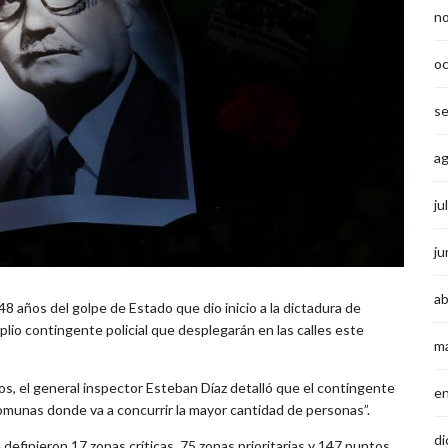
n
o
s
a
ju
ju
ab
 años del golpe de Estado que dio inicio a la dictadura de
io contingente policial que desplegarán en las calles este
m
s, el general inspector Esteban Díaz detalló que el contingente
e
omunas donde va a concurrir la mayor cantidad de personas”.
di
definieron 17 zonas críticas, 75 zonas prioritarias y 147 puntos