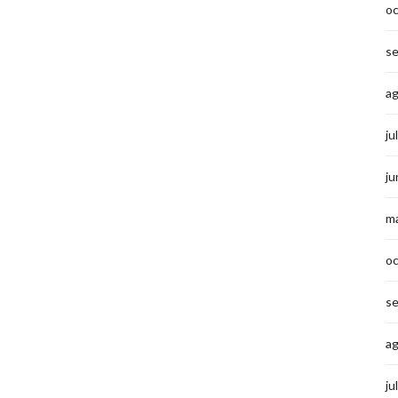
o
s
a
ju
ju
m
o
s
a
ju