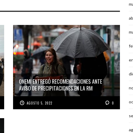
m
ab
m
fe
e
di
ONEMI ENTREGÓ RECOMENDACIONES ANTE
AVISO DE PRECIPITACIONES EN LA RM
n
o
AGOSTO 5, 2022
0
s
a