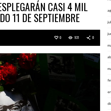
ESPLEGARÁN CASI 4 MIL
a
DO 11 DE SEPTIEMBRE
ju
ju
0
931
0
m
ab
m
fe
e
di