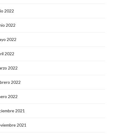
lio 2022
nio 2022
ayo 2022
ril 2022
arzo 2022
brero 2022
nero 2022
ciembre 2021
oviembre 2021