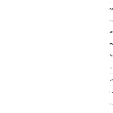
ju
m
ab
m
fe
e
di
n
o