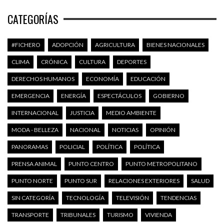
CATEGORÍAS
#FICHERO
ADOPCIÓN
AGRICULTURA
BIENES NACIONALES
CLIMA
CRÓNICA
CULTURA
DEPORTES
DERECHOS HUMANOS
ECONOMÍA
EDUCACIÓN
EMERGENCIA
ENERGÍA
ESPECTÁCULOS
GOBIERNO
INTERNACIONAL
JUSTICIA
MEDIO AMBIENTE
MODA - BELLEZA
NACIONAL
NOTICIAS
OPINIÓN
PANORAMAS
POLICIAL
POLÍTICA
POLÍTICA
PRENSA ANIMAL
PUNTO CENTRO
PUNTO METROPOLITANO
PUNTO NORTE
PUNTO SUR
RELACIONES EXTERIORES
SALUD
SIN CATEGORÍA
TECNOLOGÍA
TELEVISIÓN
TENDENCIAS
TRANSPORTE
TRIBUNALES
TURISMO
VIVIENDA