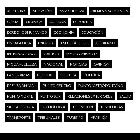
#FICHERO
ADOPCIÓN
AGRICULTURA
BIENES NACIONALES
CLIMA
CRÓNICA
CULTURA
DEPORTES
DERECHOS HUMANOS
ECONOMÍA
EDUCACIÓN
EMERGENCIA
ENERGÍA
ESPECTÁCULOS
GOBIERNO
INTERNACIONAL
JUSTICIA
MEDIO AMBIENTE
MODA - BELLEZA
NACIONAL
NOTICIAS
OPINIÓN
PANORAMAS
POLICIAL
POLÍTICA
POLÍTICA
PRENSA ANIMAL
PUNTO CENTRO
PUNTO METROPOLITANO
PUNTO NORTE
PUNTO SUR
RELACIONES EXTERIORES
SALUD
SIN CATEGORÍA
TECNOLOGÍA
TELEVISIÓN
TENDENCIAS
TRANSPORTE
TRIBUNALES
TURISMO
VIVIENDA