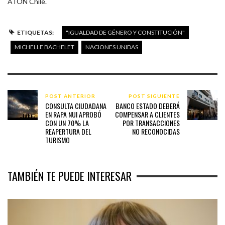
ATON Chile.
ETIQUETAS:
"IGUALDAD DE GÉNERO Y CONSTITUCIÓN"
MICHELLE BACHELET
NACIONES UNIDAS
POST ANTERIOR
POST SIGUIENTE
CONSULTA CIUDADANA
BANCO ESTADO DEBERÁ
EN RAPA NUI APROBÓ
COMPENSAR A CLIENTES
CON UN 70% LA
POR TRANSACCIONES
REAPERTURA DEL
NO RECONOCIDAS
TURISMO
TAMBIÉN TE PUEDE INTERESAR