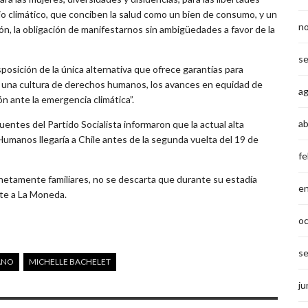
bio climático, que conciben la salud como un bien de consumo, y un
n
n, la obligación de manifestarnos sin ambigüedades a favor de la
s
osición de la única alternativa que ofrece garantías para
de una cultura de derechos humanos, los avances en equidad de
a
ón ante la emergencia climática”.
ab
ntes del Partido Socialista informaron que la actual alta
umanos llegaría a Chile antes de la segunda vuelta del 19 de
fe
s netamente familiares, no se descarta que durante su estadía
e
nte a La Moneda.
o
s
ANO
MICHELLE BACHELET
ju