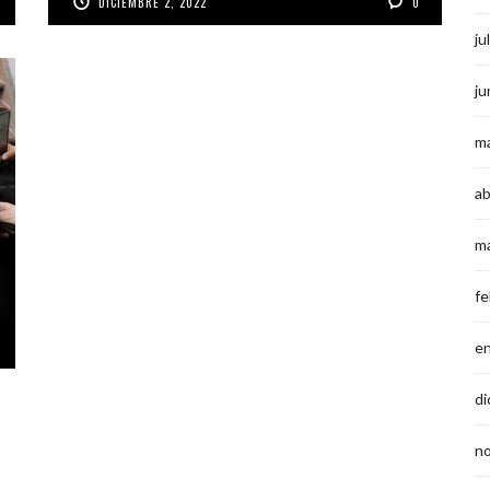
DICIEMBRE 2, 2022
0
ju
ju
m
ab
m
fe
e
di
n