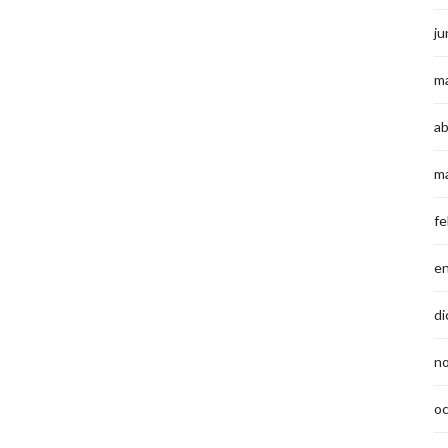
ju
m
ab
m
fe
e
di
n
o