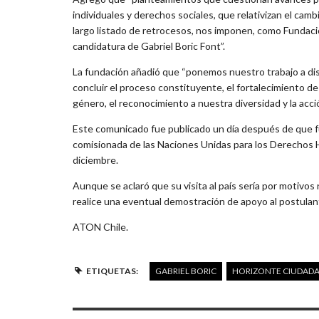
individuales y derechos sociales, que relativizan el cam
largo listado de retrocesos, nos imponen, como Fundació
candidatura de Gabriel Boric Font”.
La fundación añadió que “ponemos nuestro trabajo a disp
concluir el proceso constituyente, el fortalecimiento 
género, el reconocimiento a nuestra diversidad y la acci
Este comunicado fue publicado un día después de que fue
comisionada de las Naciones Unidas para los Derechos H
diciembre.
Aunque se aclaró que su visita al país sería por motivo
realice una eventual demostración de apoyo al postula
ATON Chile.
ETIQUETAS:
GABRIEL BORIC
HORIZONTE CIUDAD