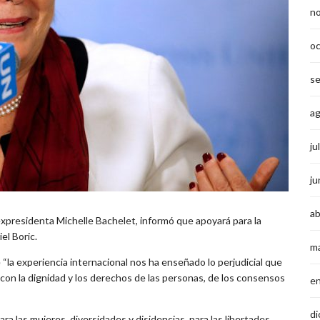
n
o
s
a
ju
ju
ab
xpresidenta Michelle Bachelet, informó que apoyará para la
el Boric.
m
la experiencia internacional nos ha enseñado lo perjudicial que
con la dignidad y los derechos de las personas, de los consensos
e
di
 las mujeres, diversidades y disidencias, para las libertades