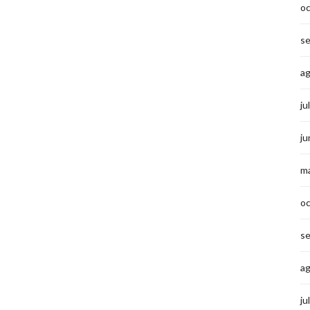
o
s
a
ju
ju
m
o
s
a
ju