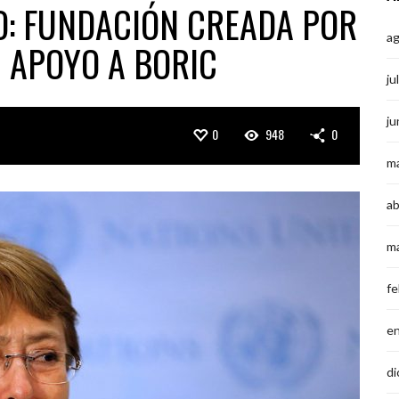
O: FUNDACIÓN CREADA POR
a
 APOYO A BORIC
ju
ju
0
948
0
m
ab
m
fe
e
di