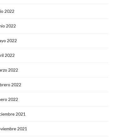
lio 2022
nio 2022
ayo 2022
ril 2022
arzo 2022
brero 2022
nero 2022
ciembre 2021
oviembre 2021