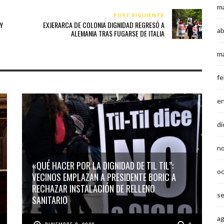
m
POST SIGUIENTE
Y
EXJERARCA DE COLONIA DIGNIDAD REGRESÓ A
ab
ALEMANIA TRAS FUGARSE DE ITALIA
m
fe
e
di
n
«QUÉ HACER POR LA DIGNIDAD DE TIL TIL”:
o
VECINOS EMPLAZAN A PRESIDENTE BORIC A
RECHAZAR INSTALACIÓN DE RELLENO
s
SANITARIO
a