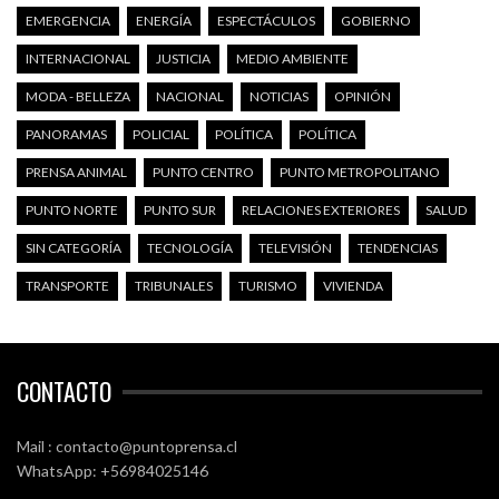
EMERGENCIA
ENERGÍA
ESPECTÁCULOS
GOBIERNO
INTERNACIONAL
JUSTICIA
MEDIO AMBIENTE
MODA - BELLEZA
NACIONAL
NOTICIAS
OPINIÓN
PANORAMAS
POLICIAL
POLÍTICA
POLÍTICA
PRENSA ANIMAL
PUNTO CENTRO
PUNTO METROPOLITANO
PUNTO NORTE
PUNTO SUR
RELACIONES EXTERIORES
SALUD
SIN CATEGORÍA
TECNOLOGÍA
TELEVISIÓN
TENDENCIAS
TRANSPORTE
TRIBUNALES
TURISMO
VIVIENDA
CONTACTO
Mail : contacto@puntoprensa.cl
WhatsApp: +56984025146