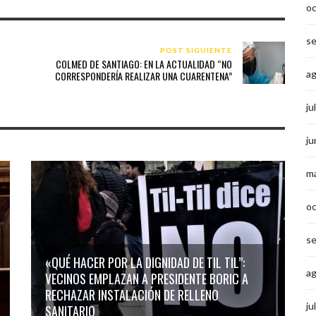
o
s
POST SIGUIENTE
COLMED DE SANTIAGO: EN LA ACTUALIDAD “NO
a
CORRESPONDERÍA REALIZAR UNA CUARENTENA”
ju
ju
m
o
s
«QUÉ HACER POR LA DIGNIDAD DE TIL TIL”:
a
VECINOS EMPLAZAN A PRESIDENTE BORIC A
RECHAZAR INSTALACIÓN DE RELLENO
ju
SANITARIO