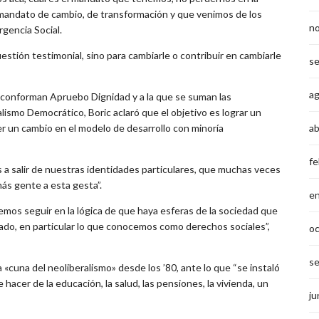
 mandato de cambio, de transformación y que venimos de los
n
gencia Social.
stión testimonial, sino para cambiarle o contribuir en cambiarle
s
a
 conforman Apruebo Dignidad y a la que se suman las
smo Democrático, Boric aclaró que el objetivo es lograr un
r un cambio en el modelo de desarrollo con minoría
ab
fe
s a salir de nuestras identidades particulares, que muchas veces
más gente a esta gesta”.
e
emos seguir en la lógica de que haya esferas de la sociedad que
do, en particular lo que conocemos como derechos sociales”,
o
s
«cuna del neoliberalismo» desde los ’80, ante lo que “se instaló
acer de la educación, la salud, las pensiones, la vivienda, un
ju