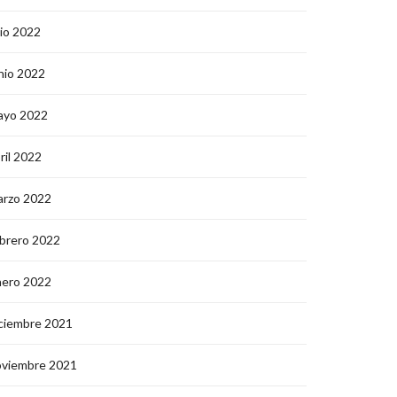
lio 2022
nio 2022
ayo 2022
ril 2022
arzo 2022
brero 2022
nero 2022
ciembre 2021
oviembre 2021