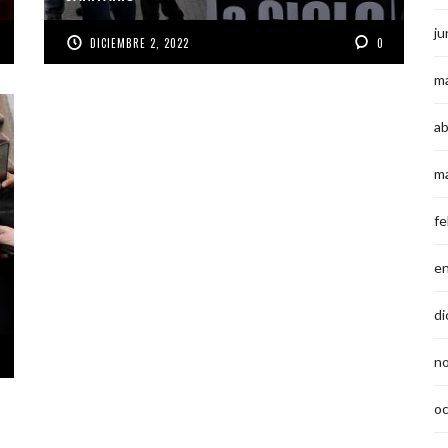
ju
DICIEMBRE 2, 2022
0
m
ab
m
fe
e
di
n
o