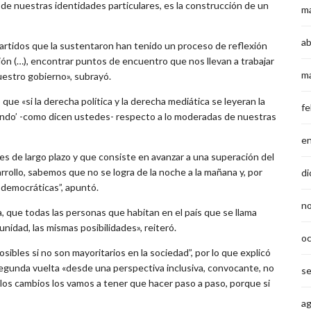
 de nuestras identidades particulares, es la construcción de un
m
ab
partidos que la sustentaron han tenido un proceso de reflexión
ón (…), encontrar puntos de encuentro que nos llevan a trabajar
m
uestro gobierno», subrayó.
 que «si la derecha política y la derecha mediática se leyeran la
fe
pando’ -como dicen ustedes- respecto a lo moderadas de nuestras
e
s de largo plazo y que consiste en avanzar a una superación del
rrollo, sabemos que no se logra de la noche a la mañana y, por
di
democráticas”, apuntó.
n
 que todas las personas que habitan en el país que se llama
nidad, las mismas posibilidades», reiteró.
o
sibles si no son mayoritarios en la sociedad”, por lo que explicó
egunda vuelta «desde una perspectiva inclusiva, convocante, no
s
los cambios los vamos a tener que hacer paso a paso, porque si
a