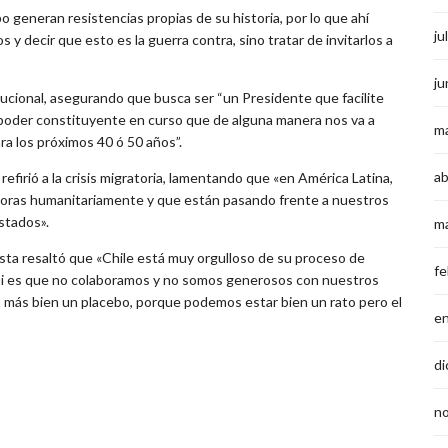
 generan resistencias propias de su historia, por lo que ahí
ju
y decir que esto es la guerra contra, sino tratar de invitarlos a
ju
ucional, asegurando que busca ser “un Presidente que facilite
 poder constituyente en curso que de alguna manera nos va a
m
ra los próximos 40 ó 50 años”.
ab
refirió a la crisis migratoria, lamentando que «en América Latina,
doras humanitariamente y que están pasando frente a nuestros
stados».
m
ista resaltó que «Chile está muy orgulloso de su proceso de
fe
 si es que no colaboramos y no somos generosos con nuestros
es más bien un placebo, porque podemos estar bien un rato pero el
e
di
n