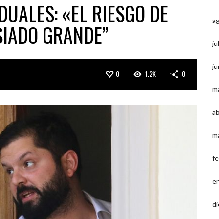
UALES: «EL RIESGO DE
a
SIADO GRANDE”
ju
ju
0
1.2K
0
m
ab
m
fe
e
di