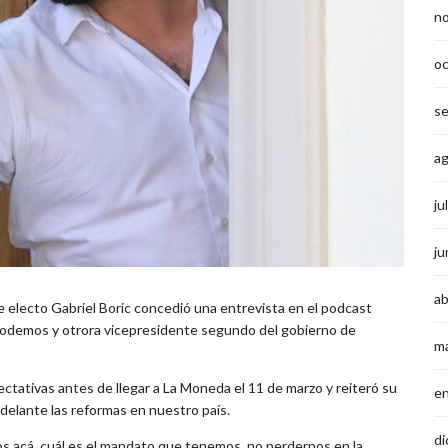
n
o
s
a
ju
ju
ab
e electo Gabriel Boric concedió una entrevista en el podcast
 Podemos y otrora vicepresidente segundo del gobierno de
m
ectativas antes de llegar a La Moneda el 11 de marzo y reiteró su
e
delante las reformas en nuestro país.
di
s acá, cuál es el mandato que tenemos, no perdernos en la