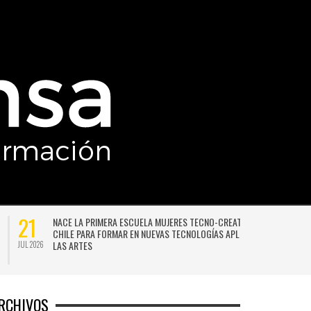
21
NACE LA PRIMERA ESCUELA MUJERES TECNO-CREATIVAS DE
CHILE PARA FORMAR EN NUEVAS TECNOLOGÍAS APLICADAS A
LAS ARTES
JUL 2026
JU
RCHIVOS