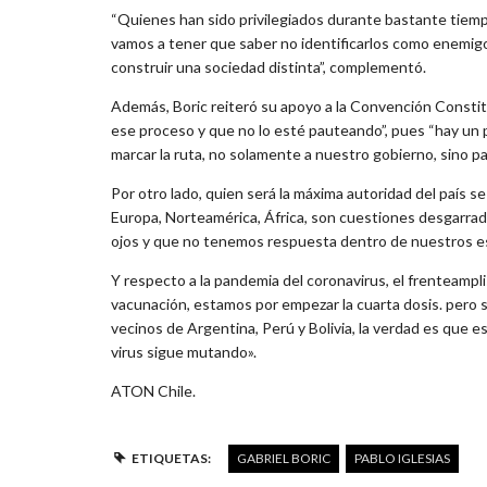
“Quienes han sido privilegiados durante bastante tiempo
vamos a tener que saber no identificarlos como enemigos 
construir una sociedad distinta”, complementó.
Además, Boric reiteró su apoyo a la Convención Constit
ese proceso y que no lo esté pauteando”, pues “hay un
marcar la ruta, no solamente a nuestro gobierno, sino pa
Por otro lado, quien será la máxima autoridad del país se 
Europa, Norteamérica, África, son cuestiones desgarra
ojos y que no tenemos respuesta dentro de nuestros e
Y respecto a la pandemia del coronavirus, el frenteampl
vacunación, estamos por empezar la cuarta dosis. pero
vecinos de Argentina, Perú y Bolivia, la verdad es que 
virus sigue mutando».
ATON Chile.
ETIQUETAS:
GABRIEL BORIC
PABLO IGLESIAS