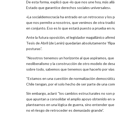
De esta forma, explicó que «lo que nos une hoy, más allá
Estado que garantice derechos sociales universales».
«La socialdemocracia ha entrado en un retroceso y los 
que nos permite a nosotros, que venimos de otra tradici
en conjunto. Eso es lo que estará puesto a prueba en n
Ante la futura oposición, el legislador magallánico afirmó
Tesis de Abril (de Lenin) quedarían absolutamente ‘fli
posturas”.
“Nosotros tenemos un horizonte al que aspiramos, que e
neoliberalismo y la construcción de otro modelo de desa
sobre todo, sabemos que tenemos que hacerlo por vías 
“Estamos en una cuestión de normalización democrática,
Chile tengan, por el solo hecho de ser parte de una comu
Sin embargo, aclaró “los cambios estructurales no son po
que apuntan a consolidar el amplio apoyo obtenido en s
plantearnos en una lógica de guerra, sino entender que 
no el riesgo de retroceder es demasiado grande”.