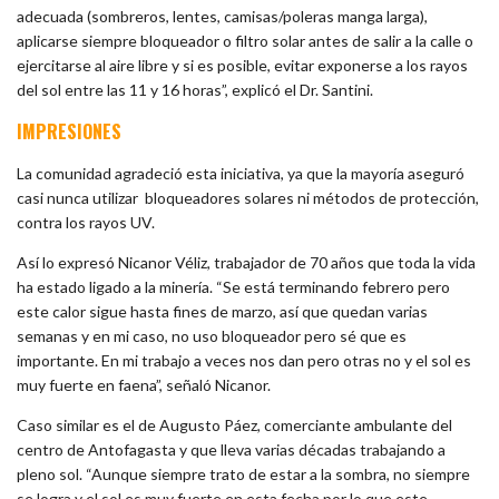
adecuada (sombreros, lentes, camisas/poleras manga larga),
aplicarse siempre bloqueador o filtro solar antes de salir a la calle o
ejercitarse al aire libre y si es posible, evitar exponerse a los rayos
del sol entre las 11 y 16 horas”, explicó el Dr. Santini.
IMPRESIONES
La comunidad agradeció esta iniciativa, ya que la mayoría aseguró
casi nunca utilizar bloqueadores solares ni métodos de protección,
contra los rayos UV.
Así lo expresó Nicanor Véliz, trabajador de 70 años que toda la vida
ha estado ligado a la minería.
“Se está terminando febrero pero
este calor sigue hasta fines de marzo, así que quedan varias
semanas y en mi caso, no uso bloqueador pero sé que es
importante. En mi trabajo a veces nos dan pero otras no y el sol es
muy fuerte en faena”, señaló Nicanor.
Caso similar es el de Augusto Páez, comerciante ambulante del
centro de Antofagasta y que lleva varias décadas trabajando a
pleno sol.
“Aunque siempre trato de estar a la sombra, no siempre
se logra y el sol es muy fuerte en esta fecha por lo que este