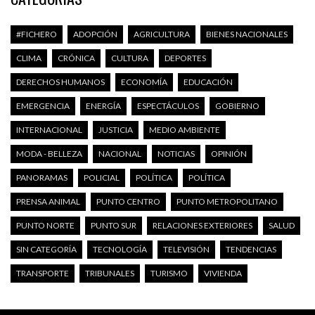
#FICHERO
ADOPCIÓN
AGRICULTURA
BIENES NACIONALES
CLIMA
CRÓNICA
CULTURA
DEPORTES
DERECHOS HUMANOS
ECONOMÍA
EDUCACIÓN
EMERGENCIA
ENERGÍA
ESPECTÁCULOS
GOBIERNO
INTERNACIONAL
JUSTICIA
MEDIO AMBIENTE
MODA - BELLEZA
NACIONAL
NOTICIAS
OPINIÓN
PANORAMAS
POLICIAL
POLÍTICA
POLÍTICA
PRENSA ANIMAL
PUNTO CENTRO
PUNTO METROPOLITANO
PUNTO NORTE
PUNTO SUR
RELACIONES EXTERIORES
SALUD
SIN CATEGORÍA
TECNOLOGÍA
TELEVISIÓN
TENDENCIAS
TRANSPORTE
TRIBUNALES
TURISMO
VIVIENDA