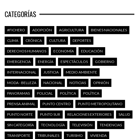
CATEGORÍAS
#FICHERO
ADOPCIÓN
AGRICULTURA
BIENES NACIONALES
CLIMA
CRÓNICA
CULTURA
DEPORTES
DERECHOS HUMANOS
ECONOMÍA
EDUCACIÓN
EMERGENCIA
ENERGÍA
ESPECTÁCULOS
GOBIERNO
INTERNACIONAL
JUSTICIA
MEDIO AMBIENTE
MODA - BELLEZA
NACIONAL
NOTICIAS
OPINIÓN
PANORAMAS
POLICIAL
POLÍTICA
POLÍTICA
PRENSA ANIMAL
PUNTO CENTRO
PUNTO METROPOLITANO
PUNTO NORTE
PUNTO SUR
RELACIONES EXTERIORES
SALUD
SIN CATEGORÍA
TECNOLOGÍA
TELEVISIÓN
TENDENCIAS
TRANSPORTE
TRIBUNALES
TURISMO
VIVIENDA