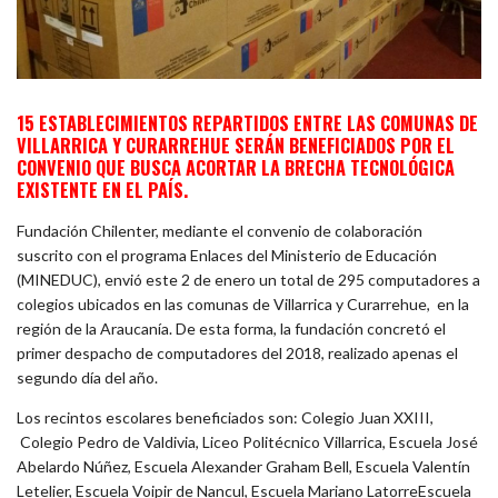
15 ESTABLECIMIENTOS REPARTIDOS ENTRE LAS COMUNAS DE
VILLARRICA Y CURARREHUE SERÁN BENEFICIADOS POR EL
CONVENIO QUE BUSCA ACORTAR LA BRECHA TECNOLÓGICA
EXISTENTE EN EL PAÍS.
Fundación Chilenter, mediante el convenio de colaboración
suscrito con el programa Enlaces del Ministerio de Educación
(MINEDUC), envió este 2 de enero un total de 295 computadores a
colegios ubicados en las comunas de Villarrica y Curarrehue, en la
región de la Araucanía. De esta forma, la fundación concretó el
primer despacho de computadores del 2018, realizado apenas el
segundo día del año.
Los recintos escolares beneficiados son: Colegio Juan XXIII,
Colegio Pedro de Valdivia, Liceo Politécnico Villarrica, Escuela José
Abelardo Núñez, Escuela Alexander Graham Bell, Escuela Valentín
Letelier, Escuela Voipir de Nancul, Escuela Mariano LatorreEscuela