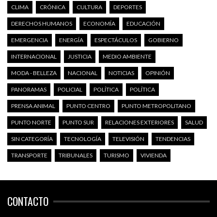
CLIMA
CRÓNICA
CULTURA
DEPORTES
DERECHOS HUMANOS
ECONOMÍA
EDUCACIÓN
EMERGENCIA
ENERGÍA
ESPECTÁCULOS
GOBIERNO
INTERNACIONAL
JUSTICIA
MEDIO AMBIENTE
MODA - BELLEZA
NACIONAL
NOTICIAS
OPINIÓN
PANORAMAS
POLICIAL
POLÍTICA
POLÍTICA
PRENSA ANIMAL
PUNTO CENTRO
PUNTO METROPOLITANO
PUNTO NORTE
PUNTO SUR
RELACIONES EXTERIORES
SALUD
SIN CATEGORÍA
TECNOLOGÍA
TELEVISIÓN
TENDENCIAS
TRANSPORTE
TRIBUNALES
TURISMO
VIVIENDA
CONTACTO