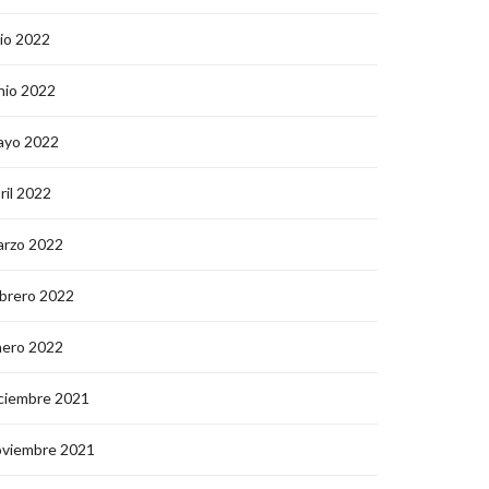
lio 2022
nio 2022
ayo 2022
ril 2022
arzo 2022
brero 2022
nero 2022
ciembre 2021
oviembre 2021