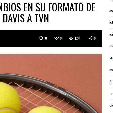
BIOS EN SU FORMATO DE
a
 DAVIS A TVN
ju
ju
0
0
1.9K
0
m
ab
m
fe
e
di