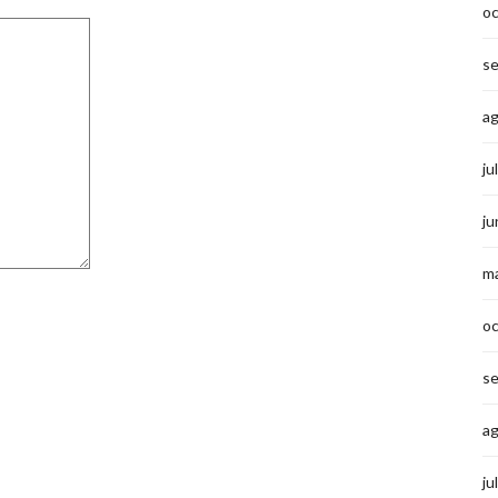
o
s
a
ju
ju
m
o
s
a
ju