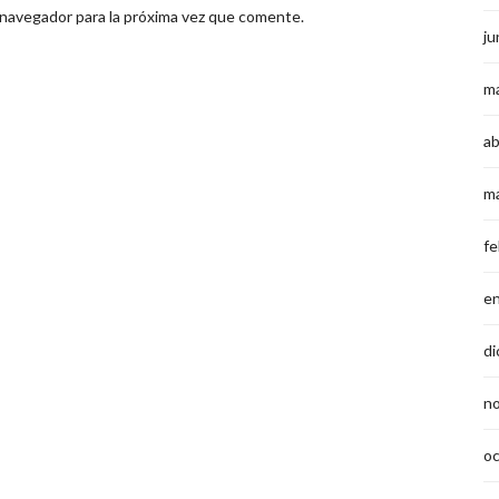
 navegador para la próxima vez que comente.
ju
m
ab
m
fe
e
di
n
o