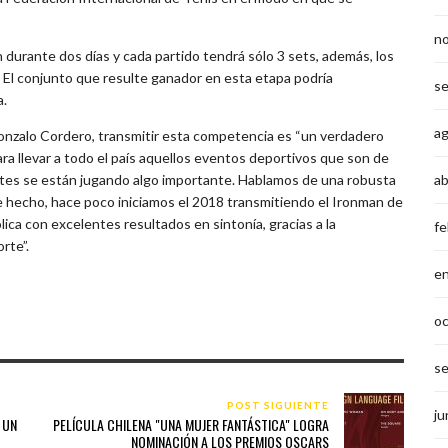
n
n durante dos días y cada partido tendrá sólo 3 sets, además, los
. El conjunto que resulte ganador en esta etapa podría
s
a.
a
onzalo Cordero, transmitir esta competencia es “un verdadero
ra llevar a todo el país aquellos eventos deportivos que son de
ab
ntes se están jugando algo importante. Hablamos de una robusta
 De hecho, hace poco iniciamos el 2018 transmitiendo el Ironman de
lica con excelentes resultados en sintonía, gracias a la
fe
rte”.
e
o
s
POST SIGUIENTE
ju
 UN
PELÍCULA CHILENA "UNA MUJER FANTÁSTICA" LOGRA
NOMINACIÓN A LOS PREMIOS OSCARS