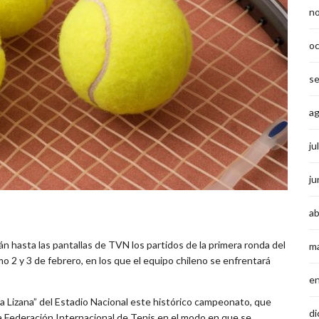
n
o
s
a
ju
ju
ab
 hasta las pantallas de TVN los partidos de la primera ronda del
m
o 2 y 3 de febrero, en los que el equipo chileno se enfrentará
e
ta Lizana” del Estadio Nacional este histórico campeonato, que
di
la Federación Internacional de Tenis en el modo en que se