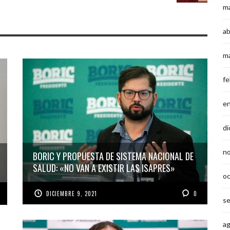
m
ab
m
fe
e
di
n
BORIC Y PROPUESTA DE SISTEMA NACIONAL DE
SALUD: «NO VAN A EXISTIR LAS ISAPRES»
o
DICIEMBRE 9, 2021
0
s
a