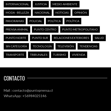
INTERNACIONAL
JUSTICIA
MEDIO AMBIENTE
MODA - BELLEZA
NACIONAL
NOTICIAS
OPINIÓN
PANORAMAS
POLICIAL
POLÍTICA
POLÍTICA
PRENSA ANIMAL
PUNTO CENTRO
PUNTO METROPOLITANO
PUNTO NORTE
PUNTO SUR
RELACIONES EXTERIORES
SALUD
SIN CATEGORÍA
TECNOLOGÍA
TELEVISIÓN
TENDENCIAS
TRANSPORTE
TRIBUNALES
TURISMO
VIVIENDA
CONTACTO
Mail : contacto@puntoprensa.cl
WhatsApp: +56984025146