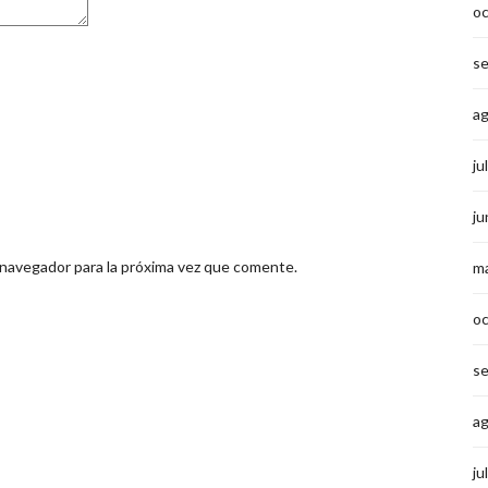
o
s
a
ju
ju
 navegador para la próxima vez que comente.
m
o
s
a
ju