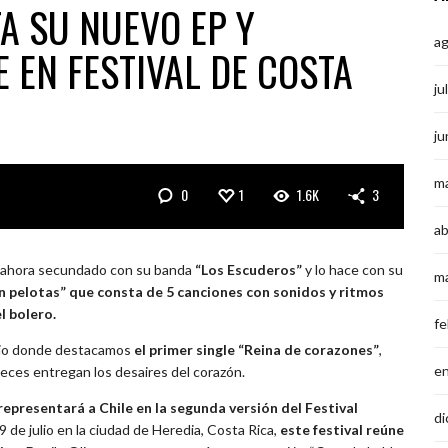
A SU NUEVO EP Y
a
 EN FESTIVAL DE COSTA
ju
ju
m
0
1
1.6K
3
ab
s ahora secundado con su banda
“Los Escuderos”
y lo hace con su
m
en pelotas” que consta de 5 canciones con sonidos y ritmos
l bolero.
fe
bajo donde destacamos
el primer single “Reina de corazones”
,
e
veces entregan los desaires del corazón.
representará a Chile en la segunda versión del Festival
di
 29 de julio en la ciudad de Heredia, Costa Rica,
este festival reúne