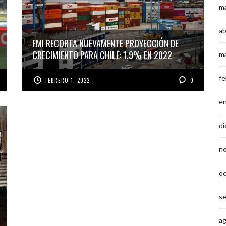
m
ab
FMI RECORTA NUEVAMENTE PROYECCIÓN DE
CRECIMIENTO PARA CHILE: 1,9% EN 2022
m
fe
FEBRERO 1, 2022
0
e
di
n
o
s
a