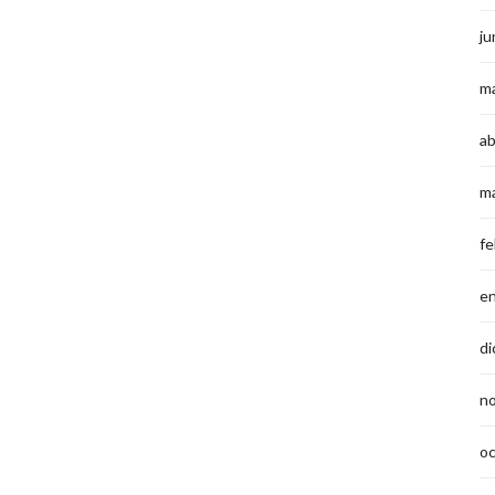
ju
m
ab
m
fe
e
di
n
o