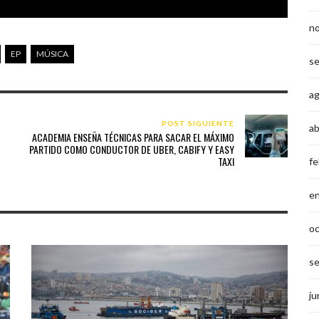
n
EP
MÚSICA
s
a
POST SIGUIENTE
ab
ACADEMIA ENSEÑA TÉCNICAS PARA SACAR EL MÁXIMO
PARTIDO COMO CONDUCTOR DE UBER, CABIFY Y EASY
TAXI
fe
e
o
s
ju