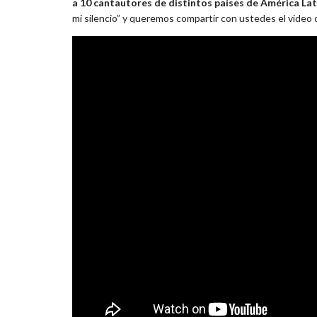
a 10 cantautores de distintos países de América Lat
mi silencio” y queremos compartir con ustedes el video cl