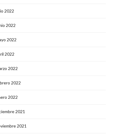
lio 2022
nio 2022
ayo 2022
ril 2022
arzo 2022
brero 2022
nero 2022
ciembre 2021
oviembre 2021