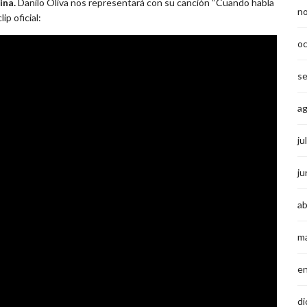
ina.
Danilo Oliva nos representará con su canción “Cuando habla
n
ip oficial:
o
s
a
ju
ju
ab
m
e
di