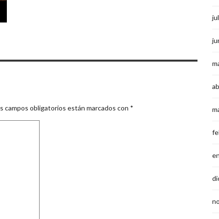
ju
ju
m
ab
s campos obligatorios están marcados con
*
m
fe
e
di
n