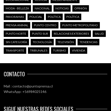
MODA - BELLEZA
NACIONAL
NOTICIAS
OPINIÓN
PANORAMAS
POLICIAL
POLÍTICA
POLÍTICA
PRENSA ANIMAL
PUNTO CENTRO
PUNTO METROPOLITANO
PUNTO NORTE
PUNTO SUR
RELACIONES EXTERIORES
SALUD
SIN CATEGORÍA
TECNOLOGÍA
TELEVISIÓN
TENDENCIAS
TRANSPORTE
TRIBUNALES
TURISMO
VIVIENDA
CONTACTO
Mail : contacto@puntoprensa.cl
WhatsApp: +56984025146
SIGUE NUESTRAS REDES SOCIALES