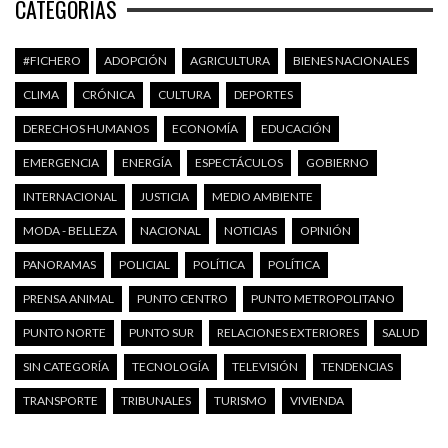
CATEGORÍAS
#FICHERO
ADOPCIÓN
AGRICULTURA
BIENES NACIONALES
CLIMA
CRÓNICA
CULTURA
DEPORTES
DERECHOS HUMANOS
ECONOMÍA
EDUCACIÓN
EMERGENCIA
ENERGÍA
ESPECTÁCULOS
GOBIERNO
INTERNACIONAL
JUSTICIA
MEDIO AMBIENTE
MODA - BELLEZA
NACIONAL
NOTICIAS
OPINIÓN
PANORAMAS
POLICIAL
POLÍTICA
POLÍTICA
PRENSA ANIMAL
PUNTO CENTRO
PUNTO METROPOLITANO
PUNTO NORTE
PUNTO SUR
RELACIONES EXTERIORES
SALUD
SIN CATEGORÍA
TECNOLOGÍA
TELEVISIÓN
TENDENCIAS
TRANSPORTE
TRIBUNALES
TURISMO
VIVIENDA