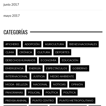
junio 2017
mayo 2017
CATEGORÍAS
#FICHERO
ADOPCIÓN
AGRICULTURA
BIENES NACIONALES
CLIMA
CRÓNICA
CULTURA
DEPORTES
DERECHOS HUMANOS
ECONOMÍA
EDUCACIÓN
EMERGENCIA
ENERGÍA
ESPECTÁCULOS
GOBIERNO
INTERNACIONAL
JUSTICIA
MEDIO AMBIENTE
MODA - BELLEZA
NACIONAL
NOTICIAS
OPINIÓN
PANORAMAS
POLICIAL
POLÍTICA
POLÍTICA
PRENSA ANIMAL
PUNTO CENTRO
PUNTO METROPOLITANO