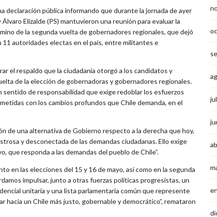
n
a declaración pública informando que durante la jornada de ayer
Álvaro Elizalde (PS) mantuvieron una reunión para evaluar la
o
 término de la segunda vuelta de gobernadores regionales, que dejó
1 autoridades electas en el país, entre militantes e
s
r el respaldo que la ciudadanía otorgó a los candidatos y
a
elta de la elección de gobernadoras y gobernadores regionales.
sentido de responsabilidad que exige redoblar los esfuerzos
ju
prometidas con los cambios profundos que Chile demanda, en el
ju
n de una alternativa de Gobierno respecto a la derecha que hoy,
strosa y desconectada de las demandas ciudadanas. Ello exige
ab
vo, que responda a las demandas del pueblo de Chile”.
m
anto en las elecciones del 15 y 16 de mayo, así como en la segunda
ordamos impulsar, junto a otras fuerzas políticas progresistas, un
e
dencial unitaria y una lista parlamentaria común que represente
r hacia un Chile más justo, gobernable y democrático”, remataron
di