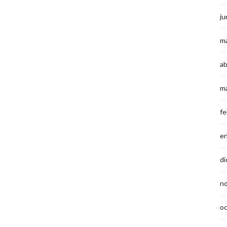
ju
m
ab
m
fe
e
di
n
o