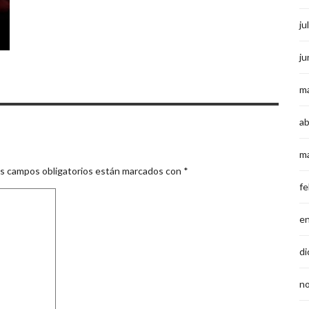
ju
ju
m
ab
m
s campos obligatorios están marcados con
*
fe
e
di
n