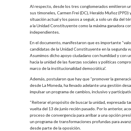
Al respecto, desde los tres conglomerados emitieron un
sus timoneles, Carmen Frei (DC), Heraldo Muñoz (PPD) y 
situación actual y los pasos a seguir, a solo un día del
a la Unidad Constituyente como la máxima ganadora con 1
independientes.
En el documento, manifestaron que es importante “valora
candidatas de la Unidad Constituyente en la segunda vu
Asumimos dicho apoyo ciudadano con humildad y con un 
hacia la unidad de las fuerzas sociales y políticas com
marco de la institucionalidad democrática”.
Además, postularon que hay que “promover la generació
desde La Moneda, ha llevado adelante una gestión desa
impulsar un programa de cambios, inclusivo y participati
“Reiterar el propósito de buscar la unidad, expresada t
vuelta del 13 de junio recién pasado. Por lo anterior, ac
proceso de convergencia para arribar a una opción presi
un programa de transformaciones profundas para avanza
desde parte de la oposición.