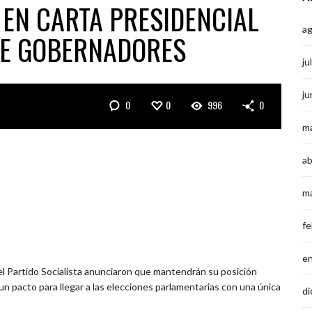
N EN CARTA PRESIDENCIAL
a
DE GOBERNADORES
ju
ju
0
0
996
0
m
ab
m
fe
e
 el Partido Socialista anunciaron que mantendrán su posición
un pacto para llegar a las elecciones parlamentarias con una única
di