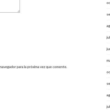
o
s
a
ju
ju
m
 navegador para la próxima vez que comente.
o
s
a
ju