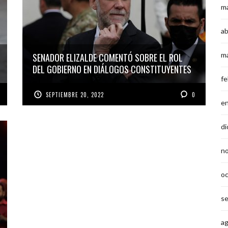
m
ab
m
SENADOR ELIZALDE COMENTÓ SOBRE EL ROL
DEL GOBIERNO EN DIÁLOGOS CONSTITUYENTES
fe
SEPTIEMBRE 20, 2022
0
e
di
n
o
s
a