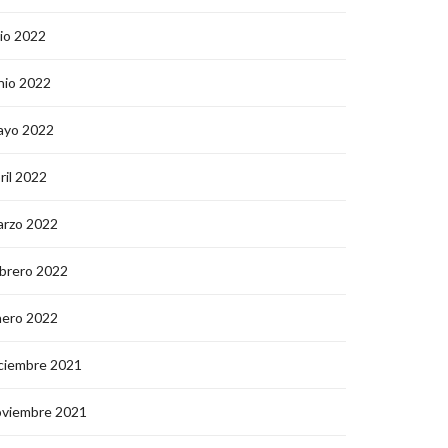
lio 2022
nio 2022
ayo 2022
ril 2022
arzo 2022
brero 2022
nero 2022
ciembre 2021
oviembre 2021