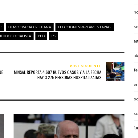
n
s
C
DEMOCRACIA CRISTIANA
ELECCIONES PARLAMENTARIAS
RTIDO SOCIALISTA
PPD
PS
a
ab
POST SIGUIENTE
fe
DE
MINSAL REPORTA 4.607 NUEVOS CASOS Y A LA FECHA
HAY 3.275 PERSONAS HOSPITALIZADAS
e
o
s
ju