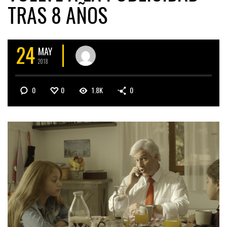
TRAS 8 AÑOS
24
MAY
2018
0
0
1.8K
0