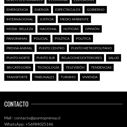
EMERGENCIA
ENERGÍA
ESPECTÁCULOS
GOBIERNO
INTERNACIONAL
JUSTICIA
MEDIO AMBIENTE
MODA - BELLEZA
NACIONAL
NOTICIAS
OPINIÓN
PANORAMAS
POLICIAL
POLÍTICA
POLÍTICA
PRENSA ANIMAL
PUNTO CENTRO
PUNTO METROPOLITANO
PUNTO NORTE
PUNTO SUR
RELACIONES EXTERIORES
SALUD
SIN CATEGORÍA
TECNOLOGÍA
TELEVISIÓN
TENDENCIAS
TRANSPORTE
TRIBUNALES
TURISMO
VIVIENDA
CONTACTO
Mail : contacto@puntoprensa.cl
WhatsApp: +56984025146