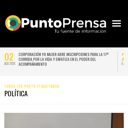
2
29
CORPORACIÓN YO MUJER ABRE INSCRIPCIONES PARA LA 17ª
“L
CORRIDA POR LA VIDA Y ENFATIZA EN EL PODER DEL
RE
ACOMPAÑAMIENTO
BE
026
JUL 2026
TODOS LOS POSTS ETIQUETADOS
POLÍTICA