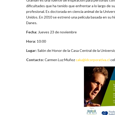
Grandin es una fuente de inspiración para personas con
dificultades que ha tenido que enfrentar a lo largo de s
profesional. Es doctorada en ciencia animal de la Univer
Unidos. En 2010 se estrenó una película basada en su hist
Danes.
Fecha:
Jueves 23 de noviembre
Hora:
10:00
Lugar:
Salón de Honor de la Casa Central de la Universid
Contacto:
Carmen Luz Muñoz
calu@idcorporativa.cl
cel