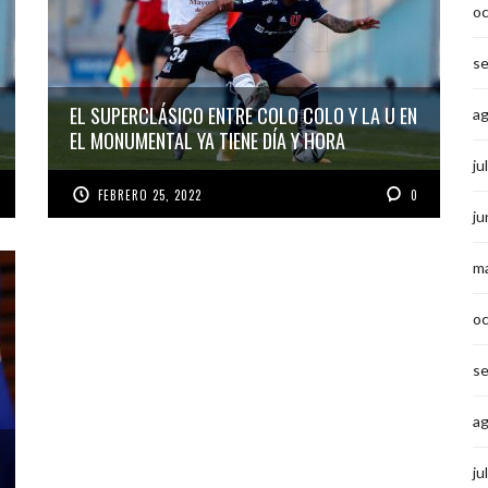
o
s
EL SUPERCLÁSICO ENTRE COLO COLO Y LA U EN
a
EL MONUMENTAL YA TIENE DÍA Y HORA
ju
FEBRERO 25, 2022
0
ju
m
o
s
a
ju