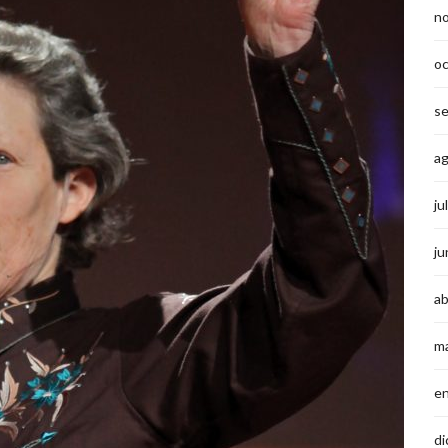
n
o
s
a
ju
ju
ab
m
e
di