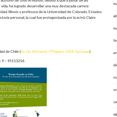
 autismo de todo el mundo, debido a que a pesar de las
m
u vida, ha logrado desarrollar una muy destacada carrera
sidad Illinois y profesora de la Universidad de Colorado, Estados
ab
oria personal, la cual fue protagonizada por la actriz Claire
m
fe
ad de Chile (
Av. Lib. Bernardo O
’
Higgins 1058, Santiago
)
e
: 9 – 95113256
di
n
o
s
a