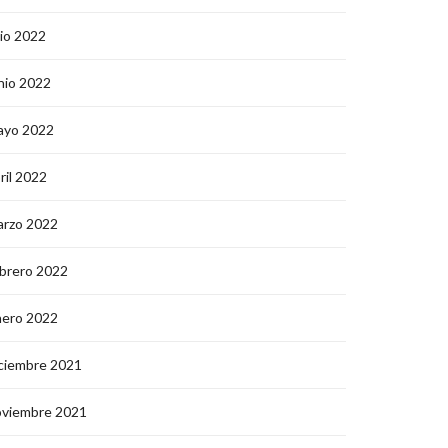
lio 2022
nio 2022
ayo 2022
ril 2022
arzo 2022
brero 2022
nero 2022
ciembre 2021
oviembre 2021