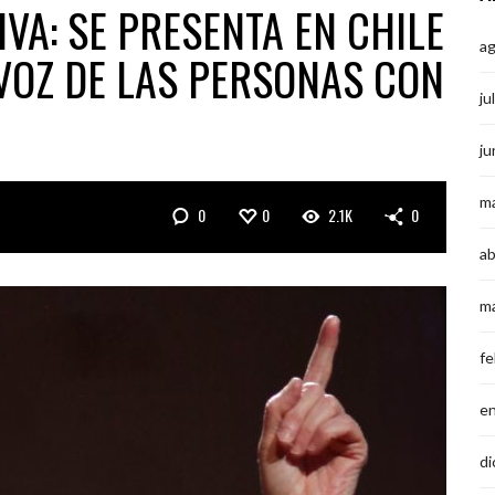
VA: SE PRESENTA EN CHILE
a
 VOZ DE LAS PERSONAS CON
ju
ju
m
0
0
2.1K
0
ab
m
fe
e
di