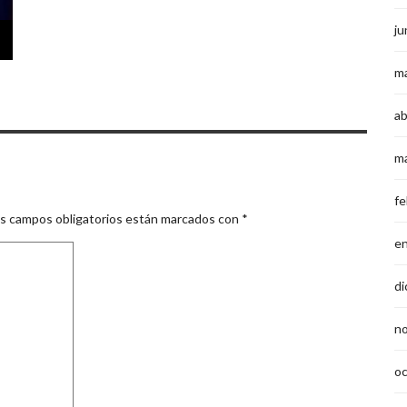
ju
m
ab
m
fe
s campos obligatorios están marcados con
*
e
di
n
o