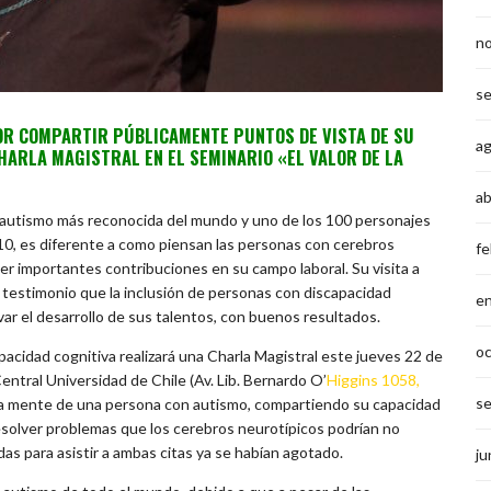
n
s
R COMPARTIR PÚBLICAMENTE PUNTOS DE VISTA DE SU
a
HARLA MAGISTRAL EN EL SEMINARIO «EL VALOR DE LA
ab
 autismo más reconocida del mundo y uno de los 100 personajes
10, es diferente a como piensan las personas con cerebros
fe
acer importantes contribuciones en su campo laboral. Su visita a
testimonio que la inclusión de personas con discapacidad
e
var el desarrollo de sus talentos, con buenos resultados.
o
acidad cognitiva realizará una Charla Magistral este jueves 22 de
entral Universidad de Chile (Av. Lib. Bernardo O’
Higgins 1058,
s
na la mente de una persona con autismo, compartiendo su capacidad
resolver problemas que los cerebros neurotípicos podrían no
das para asistir a ambas citas ya se habían agotado.
ju