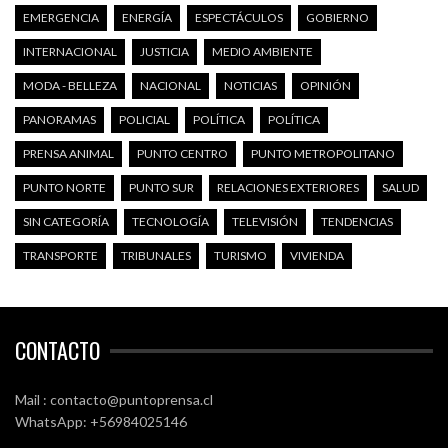
EMERGENCIA
ENERGÍA
ESPECTÁCULOS
GOBIERNO
INTERNACIONAL
JUSTICIA
MEDIO AMBIENTE
MODA - BELLEZA
NACIONAL
NOTICIAS
OPINIÓN
PANORAMAS
POLICIAL
POLÍTICA
POLÍTICA
PRENSA ANIMAL
PUNTO CENTRO
PUNTO METROPOLITANO
PUNTO NORTE
PUNTO SUR
RELACIONES EXTERIORES
SALUD
SIN CATEGORÍA
TECNOLOGÍA
TELEVISIÓN
TENDENCIAS
TRANSPORTE
TRIBUNALES
TURISMO
VIVIENDA
CONTACTO
Mail : contacto@puntoprensa.cl
WhatsApp: +56984025146