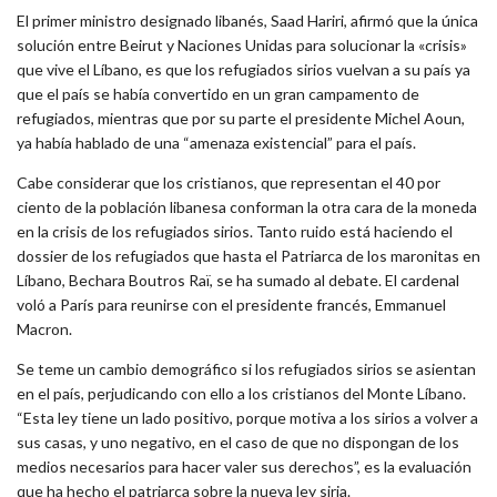
El primer ministro designado libanés, Saad Hariri, afirmó que la única
solución entre Beirut y Naciones Unidas para solucionar la «crisis»
que vive el Líbano, es que los refugiados sirios vuelvan a su país ya
que el país se había convertido en un gran campamento de
refugiados, mientras que por su parte el presidente Michel Aoun,
ya había hablado de una “amenaza existencial” para el país.
Cabe considerar que los cristianos, que representan el 40 por
ciento de la población libanesa conforman la otra cara de la moneda
en la crisis de los refugiados sirios. Tanto ruido está haciendo el
dossier de los refugiados que hasta el Patriarca de los maronitas en
Líbano, Bechara Boutros Raï, se ha sumado al debate. El cardenal
voló a París para reunirse con el presidente francés, Emmanuel
Macron.
Se teme un cambio demográfico si los refugiados sirios se asientan
en el país, perjudicando con ello a los cristianos del Monte Líbano.
“Esta ley tiene un lado positivo, porque motiva a los sirios a volver a
sus casas, y uno negativo, en el caso de que no dispongan de los
medios necesarios para hacer valer sus derechos”, es la evaluación
que ha hecho el patriarca sobre la nueva ley siria.