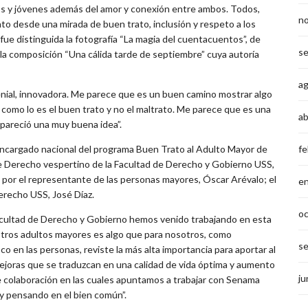
iños y jóvenes además del amor y conexión entre ambos. Todos,
n
nto desde una mirada de buen trato, inclusión y respeto a los
ue distinguida la fotografía “La magia del cuentacuentos”, de
s
 la composición “Una cálida tarde de septiembre” cuya autoría
a
enial, innovadora. Me parece que es un buen camino mostrar algo
 como lo es el buen trato y no el maltrato. Me parece que es una
ab
e pareció una muy buena idea”.
fe
ncargado nacional del programa Buen Trato al Adulto Mayor de
de Derecho vespertino de la Facultad de Derecho y Gobierno USS,
por el representante de las personas mayores, Óscar Arévalo; el
e
erecho USS, José Díaz.
o
acultad de Derecho y Gobierno hemos venido trabajando en esta
estros adultos mayores es algo que para nosotros, como
s
co en las personas, reviste la más alta importancia para aportar al
n mejoras que se traduzcan en una calidad de vida óptima y aumento
ju
de colaboración en las cuales apuntamos a trabajar con Senama
 y pensando en el bien común”.