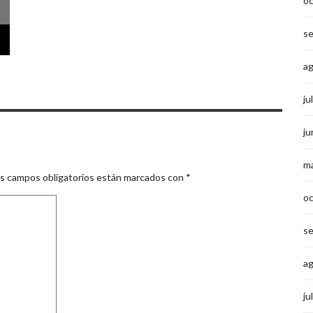
o
s
a
ju
ju
m
s campos obligatorios están marcados con
*
o
s
a
ju