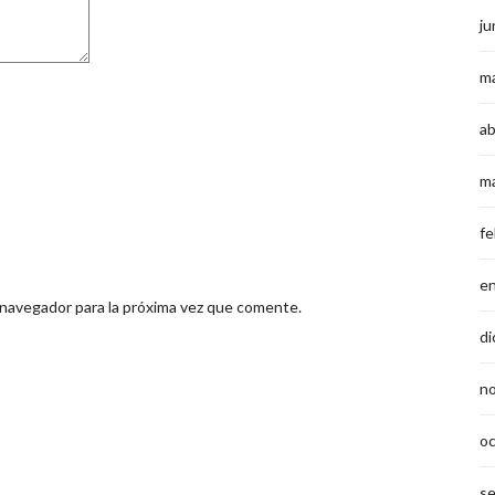
ju
m
ab
m
fe
e
 navegador para la próxima vez que comente.
di
n
o
s