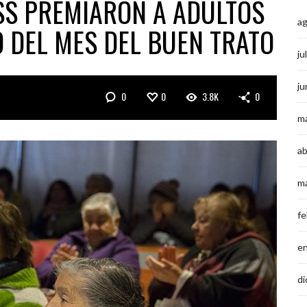
SS PREMIARON A ADULTOS
a
 DEL MES DEL BUEN TRATO
ju
ju
0
0
3.8K
0
m
ab
m
fe
e
di