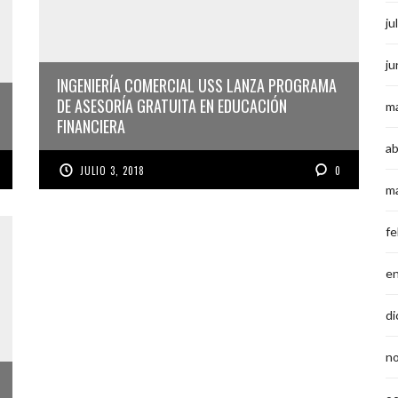
ju
ju
INGENIERÍA COMERCIAL USS LANZA PROGRAMA
DE ASESORÍA GRATUITA EN EDUCACIÓN
m
FINANCIERA
ab
JULIO 3, 2018
0
m
fe
e
di
n