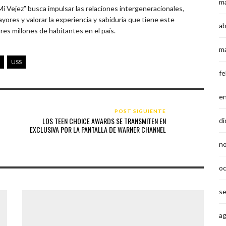
m
i Vejez” busca impulsar las relaciones intergeneracionales,
ores y valorar la experiencia y sabiduría que tiene este
ab
es millones de habitantes en el país.
m
USS
fe
e
POST SIGUIENTE
LOS TEEN CHOICE AWARDS SE TRANSMITEN EN
di
EXCLUSIVA POR LA PANTALLA DE WARNER CHANNEL
n
o
s
a