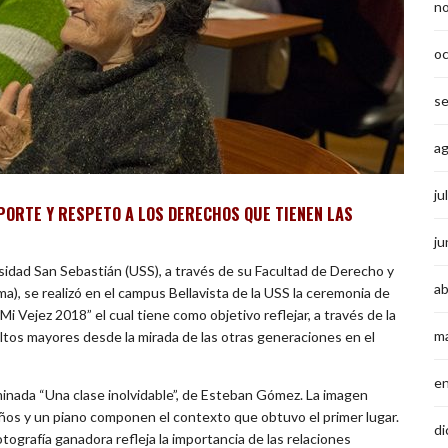
n
o
s
a
ju
PORTE Y RESPETO A LOS DERECHOS QUE TIENEN LAS
ju
sidad San Sebastián (USS), a través de su Facultad de Derecho y
ab
a), se realizó en el campus Bellavista de la USS la ceremonia de
i Vejez 2018” el cual tiene como objetivo reflejar, a través de la
m
ultos mayores desde la mirada de las otras generaciones en el
e
ominada “Una clase inolvidable”, de Esteban Gómez. La imagen
 años y un piano componen el contexto que obtuvo el primer lugar.
di
ografía ganadora refleja la importancia de las relaciones