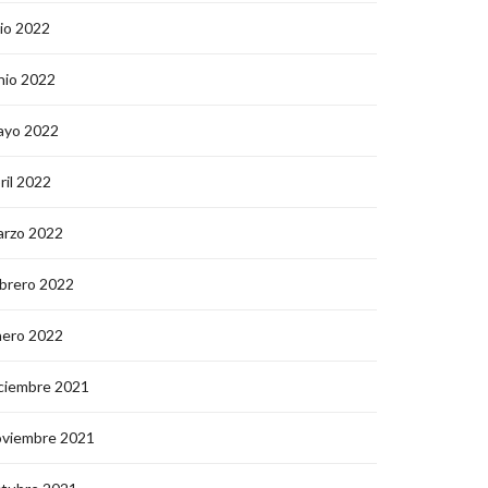
lio 2022
nio 2022
ayo 2022
ril 2022
arzo 2022
brero 2022
nero 2022
ciembre 2021
oviembre 2021