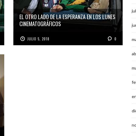
ju
EL OTRO LADO DE LA ESPERANZA EN LOS LUNES
CINEMATOGRÁFICOS
ju
JULIO 5, 2018
0
m
ab
m
fe
e
di
n