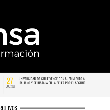
27
UNIVERSIDAD DE CHILE VENCE CON SUFRIMIENTO A AUDAX
ITALIANO Y SE INSTALA EN LA PELEA POR EL SEGUNDO LUGAR
JUL 2026
JU
RCHIVOS