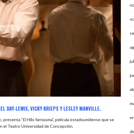
n
o
s
a
ju
ju
ab
m
L DAY-LEWIS, VICKY KRIEPS Y LESLEY MANVILLE.
e
, presenta “El Hilo fantasma”, película estadounidense que se
, en el Teatro Universidad de Concepción.
di