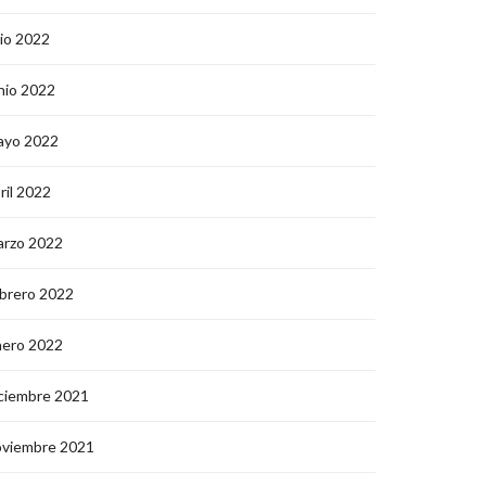
lio 2022
nio 2022
ayo 2022
ril 2022
arzo 2022
brero 2022
nero 2022
ciembre 2021
oviembre 2021