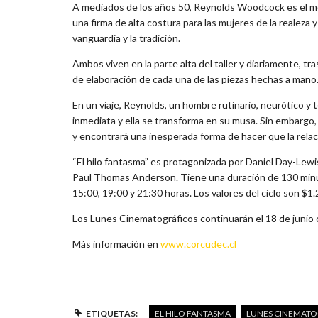
A mediados de los años 50, Reynolds Woodcock es el m
una firma de alta costura para las mujeres de la realeza 
vanguardia y la tradición.
Ambos viven en la parte alta del taller y diariamente, tr
de elaboración de cada una de las piezas hechas a mano
En un viaje, Reynolds, un hombre rutinario, neurótico y 
inmediata y ella se transforma en su musa. Sin embargo, e
y encontrará una inesperada forma de hacer que la relac
“El hilo fantasma” es protagonizada por Daniel Day-Lewis
Paul Thomas Anderson. Tiene una duración de 130 minut
15:00, 19:00 y 21:30 horas. Los valores del ciclo son $1
Los Lunes Cinematográficos continuarán el 18 de junio co
Más información en
www.corcudec.cl
ETIQUETAS:
EL HILO FANTASMA
LUNES CINEMATO