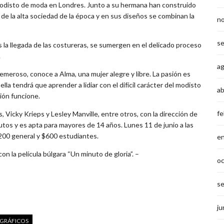
odisto de moda en Londres. Junto a su hermana han construido
y de la alta sociedad de la época y en sus diseños se combinan la
n
s
as la llegada de las costureras, se sumergen en el delicado proceso
.
a
temeroso, conoce a Alma, una mujer alegre y libre. La pasión es
lla tendrá que aprender a lidiar con el difícil carácter del modisto
ab
ión funcione.
fe
, Vicky Krieps y Lesley Manville, entre otros, con la dirección de
os y es apta para mayores de 14 años. Lunes 11 de junio a las
.200 general y $600 estudiantes.
e
n la película búlgara “Un minuto de gloria”. –
o
s
ju
GRÁFICOS