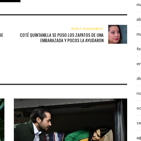
m
ab
POST SIGUIENTE
m
DE
COTÉ QUINTANILLA SE PUSO LOS ZAPATOS DE UNA
EMBARAZADA Y POCOS LA AYUDARON
fe
e
di
n
o
s
a