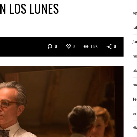
EN LOS LUNES
a
ju
ju
0
0
1.8K
0
m
ab
m
fe
e
di