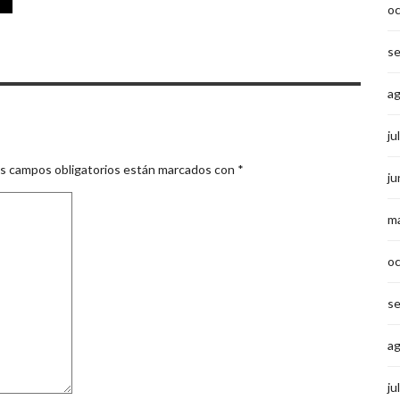
o
s
a
ju
s campos obligatorios están marcados con
*
ju
m
o
s
a
ju