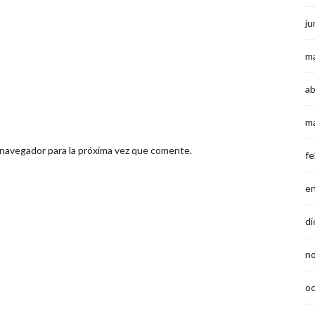
ju
m
ab
m
 navegador para la próxima vez que comente.
fe
e
di
n
o