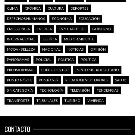
CLIMA
CRÓNICA
CULTURA
DEPORTES
DERECHOS HUMANOS
ECONOMÍA
EDUCACIÓN
EMERGENCIA
ENERGÍA
ESPECTÁCULOS
GOBIERNO
INTERNACIONAL
JUSTICIA
MEDIO AMBIENTE
MODA - BELLEZA
NACIONAL
NOTICIAS
OPINIÓN
PANORAMAS
POLICIAL
POLÍTICA
POLÍTICA
PRENSA ANIMAL
PUNTO CENTRO
PUNTO METROPOLITANO
PUNTO NORTE
PUNTO SUR
RELACIONES EXTERIORES
SALUD
SIN CATEGORÍA
TECNOLOGÍA
TELEVISIÓN
TENDENCIAS
TRANSPORTE
TRIBUNALES
TURISMO
VIVIENDA
CONTACTO