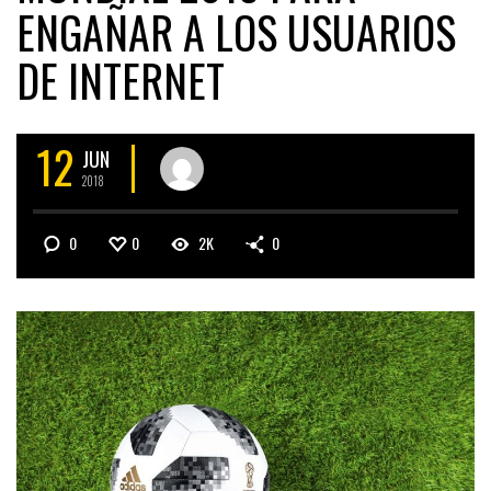
ENGAÑAR A LOS USUARIOS
DE INTERNET
12
JUN
2018
0
0
2K
0