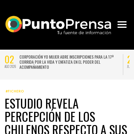
27
 DE LAS FLORES” VUELVE CON UNA VERSIÓN
UNIVERSIDAD DE CH
 CHISPEANTE BAJO LA DIRECCIÓN DE GUSTAVO
ITALIANO Y SE INS
GERMÁN SILVA
JUL 2026
#FICHERO
ESTUDIO REVELA
PERCEPCIÓN DE LOS
CHILENOS RESPECTO A SUS