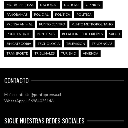
MODA - BELLEZA
NACIONAL
NOTICIAS
OPINIÓN
PANORAMAS
POLICIAL
POLÍTICA
POLÍTICA
PRENSA ANIMAL
PUNTO CENTRO
PUNTO METROPOLITANO
PUNTO NORTE
PUNTO SUR
RELACIONES EXTERIORES
SALUD
SIN CATEGORÍA
TECNOLOGÍA
TELEVISIÓN
TENDENCIAS
TRANSPORTE
TRIBUNALES
TURISMO
VIVIENDA
CONTACTO
Mail : contacto@puntoprensa.cl
WhatsApp: +56984025146
SIGUE NUESTRAS REDES SOCIALES