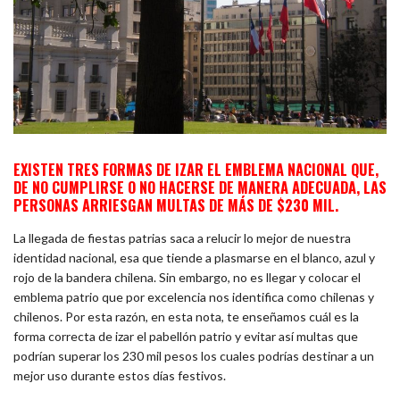
EXISTEN TRES FORMAS DE IZAR EL EMBLEMA NACIONAL QUE,
DE NO CUMPLIRSE O NO HACERSE DE MANERA ADECUADA, LAS
PERSONAS ARRIESGAN MULTAS DE MÁS DE $230 MIL.
La llegada de fiestas patrias saca a relucir lo mejor de nuestra
identidad nacional, esa que tiende a plasmarse en el blanco, azul y
rojo de la bandera chilena. Sin embargo, no es llegar y colocar el
emblema patrio que por excelencia nos identifica como chilenas y
chilenos. Por esta razón, en esta nota, te enseñamos cuál es la
forma correcta de izar el pabellón patrio y evitar así multas que
podrían superar los 230 mil pesos los cuales podrías destinar a un
mejor uso durante estos días festivos.