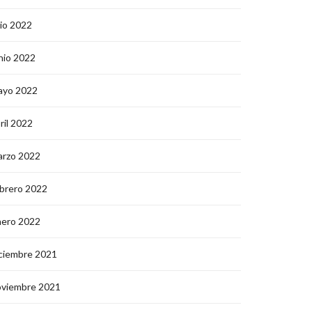
lio 2022
nio 2022
ayo 2022
ril 2022
arzo 2022
brero 2022
nero 2022
ciembre 2021
oviembre 2021