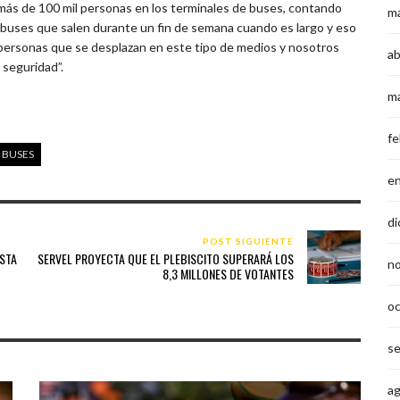
más de 100 mil personas en los terminales de buses, contando
m
 buses que salen durante un fin de semana cuando es largo y eso
personas que se desplazan en este tipo de medios y nosotros
ab
 seguridad”.
m
fe
 BUSES
e
di
POST SIGUIENTE
ESTA
SERVEL PROYECTA QUE EL PLEBISCITO SUPERARÁ LOS
n
8,3 MILLONES DE VOTANTES
o
s
a