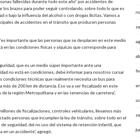
sonas fallecidas durante todo este año” por accidentes de
ar los brazos para poder seguir controlando, sobre todo lo que es
n
 o bajo la influencia del alcohol o con drogas ilícitas. Vamos a
ncipales de accidentes en el tránsito que producen personas
s
ue “es importante que las personas que se desplacen en este medio
a
á en las condiciones físicas y síquicas que corresponde para
ab
seguridad, que es un medio súper importante ante una
fe
ridad no está en condiciones, debe informar para nosotros cursar
 las condiciones técnicas que realmente necesita un bus para
e
 más de 200 km de distancia. Eso va a ser fiscalizado en este
es de la región Metropolitana y en las tenencias de carretera”,
o
illones de fiscalizaciones, controles vehiculares, llevamos más
s
tado personas que incumplen la ley de tránsito, sobre todo en el
de seguridad, del no uso del sistema de retención infantil, que
ju
a en un accidente”, agregó.