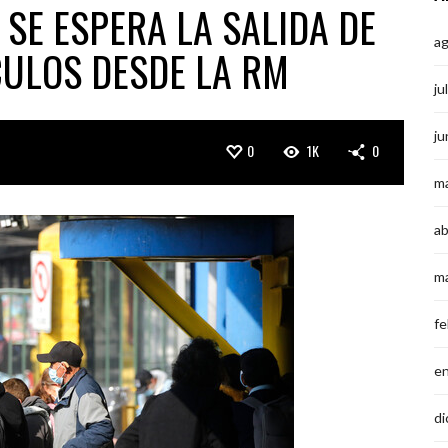
 SE ESPERA LA SALIDA DE
a
CULOS DESDE LA RM
ju
ju
0
1K
0
m
ab
m
fe
e
di