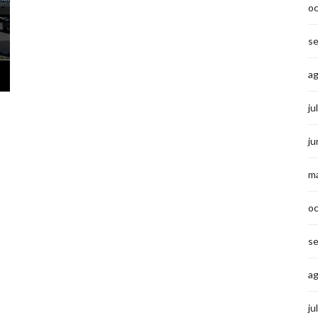
o
s
a
ju
ju
m
o
s
a
ju