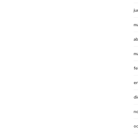
ju
m
ab
m
fe
e
di
n
o