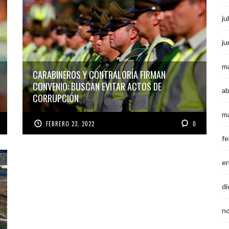
ju
ju
m
CARABINEROS Y CONTRALORÍA FIRMAN
CONVENIO: BUSCAN EVITAR ACTOS DE
ab
CORRUPCIÓN
m
FEBRERO 23, 2022
0
fe
e
di
n