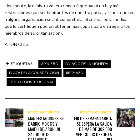
Finalmente, la ministra vocera remarcó que «aquí no hay más
restricciones que ser habitantes de nuestra patria, y si pertenecen
a alguna organización social, comunitaria, etcétera, en la medida
que lo certifiquen podrán obtener más copias para entregar a los
miembros de su organización».
ATON Chile
ETIQUETAS:
APRUEBO
PALACIO DE LA MONEDA
PLAZA DE LA CONSTITUCIÓN
RECHAZO
TEXTO CONSTITUCIONAL
POST ANTERIOR
POST SIGUIENTE
MANIFESTACIONES EN
FIN DE SEMANA LARGO:
BARRIO MEIGGS Y
SE ESPERA LA SALIDA
MAIPÚ DEJARON UN
DE MÁS DE 382.000
SALDO DE 13
VEHÍCULOS DESDE LA
DETENIDOS
RM