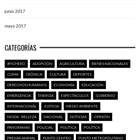
junio 2017
mayo 2017
CATEGORÍAS
#FICHERO
ADOPCIÓN
AGRICULTURA
BIENES NACIONALES
CLIMA
CRÓNICA
CULTURA
DEPORTES
DERECHOS HUMANOS
ECONOMÍA
EDUCACIÓN
EMERGENCIA
ENERGÍA
ESPECTÁCULOS
GOBIERNO
INTERNACIONAL
JUSTICIA
MEDIO AMBIENTE
MODA - BELLEZA
NACIONAL
NOTICIAS
OPINIÓN
PANORAMAS
POLICIAL
POLÍTICA
POLÍTICA
PRENSA ANIMAL
PUNTO CENTRO
PUNTO METROPOLITANO