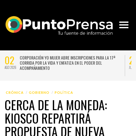
02
2
CORPORACIÓN YO MUJER ABRE INSCRIPCIONES PARA LA 17ª
CORRIDA POR LA VIDA Y ENFATIZA EN EL PODER DEL
ACOMPAÑAMIENTO
AGO 2026
JUL 
CRÓNICA
GOBIERNO
POLÍTICA
CERCA DE LA MONEDA:
KIOSCO REPARTIRÁ
PROPUESTA DE NUEVA