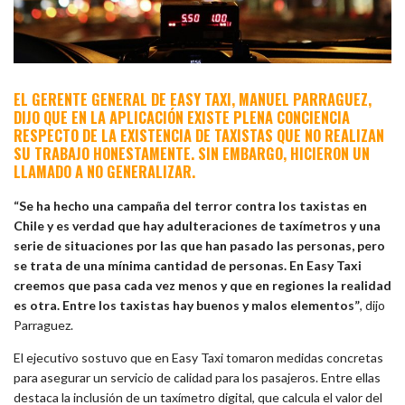
EL GERENTE GENERAL DE EASY TAXI, MANUEL PARRAGUEZ,
DIJO QUE EN LA APLICACIÓN EXISTE PLENA CONCIENCIA
RESPECTO DE LA EXISTENCIA DE TAXISTAS QUE NO REALIZAN
SU TRABAJO HONESTAMENTE. SIN EMBARGO, HICIERON UN
LLAMADO A NO GENERALIZAR.
“Se ha hecho una campaña del terror contra los taxistas en
Chile y es verdad que hay adulteraciones de taxímetros y una
serie de situaciones por las que han pasado las personas, pero
se trata de una mínima cantidad de personas. En Easy Taxi
creemos que pasa cada vez menos y que en regiones la realidad
es otra. Entre los taxistas hay buenos y malos elementos”
, dijo
Parraguez.
El ejecutivo sostuvo que en Easy Taxi tomaron medidas concretas
para asegurar un servicio de calidad para los pasajeros. Entre ellas
destaca la inclusión de un taxímetro digital, que calcula el valor del