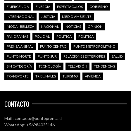
EMERGENCIA
ENERGÍA
ESPECTÁCULOS
GOBIERNO
INTERNACIONAL
JUSTICIA
MEDIO AMBIENTE
MODA - BELLEZA
NACIONAL
NOTICIAS
OPINIÓN
PANORAMAS
POLICIAL
POLÍTICA
POLÍTICA
PRENSA ANIMAL
PUNTO CENTRO
PUNTO METROPOLITANO
PUNTO NORTE
PUNTO SUR
RELACIONES EXTERIORES
SALUD
SIN CATEGORÍA
TECNOLOGÍA
TELEVISIÓN
TENDENCIAS
TRANSPORTE
TRIBUNALES
TURISMO
VIVIENDA
CONTACTO
Mail : contacto@puntoprensa.cl
WhatsApp: +56984025146