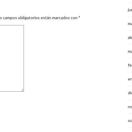
ju
s campos obligatorios están marcados con
*
m
ab
m
fe
e
di
n
o