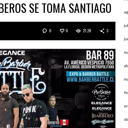
BEROS SE TOMA SANTIAGO
a
ju
0
0
21.2K
3
ju
m
ab
m
fe
e
di