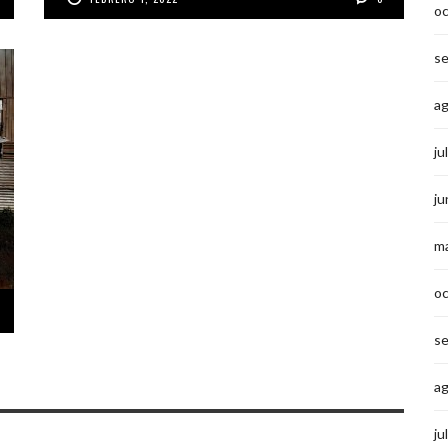
o
s
a
ju
ju
m
o
s
a
ju