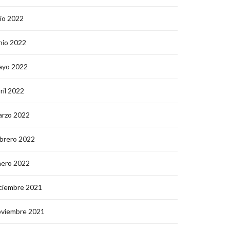
lio 2022
nio 2022
ayo 2022
ril 2022
arzo 2022
brero 2022
nero 2022
ciembre 2021
oviembre 2021