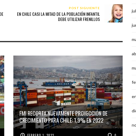
POST SIGUIENTE
ju
DE
EN CHILE CASI LA MITAD DE LA POBLACIÓN INFANTIL
DEBE UTILIZAR FRENILLOS
ju
m
ab
m
fe
e
di
FMI RECORTA NUEVAMENTE PROYECCIÓN DE
CRECIMIENTO PARA CHILE: 1,9% EN 2022
n
FEBRERO 1, 2022
0