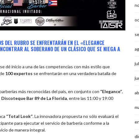
n
o
s
S DEL RUBRO SE ENFRENTARÁN EN EL «ELEGANCE
NCONTRAR AL SOBERANO DE UN CLÁSICO QUE SE NIEGA A
a
ju
se dé inicio a una de las competencias con más estilo que
 de
100 expertos
se enfrentarán en una verdadera batalla de
ju
barberías más reconocidas del país, en conjunto con
“Elegance”
,
ab
a
Discoteque Bar 89 de La Florida
, entre las 11:00 y 19:00
m
taca
“Total Look”
. La innovadora propuesta no sólo evaluará el
e
icipante para ejecutar el servicio de barbería conforme a la
icio de manera integral.
di