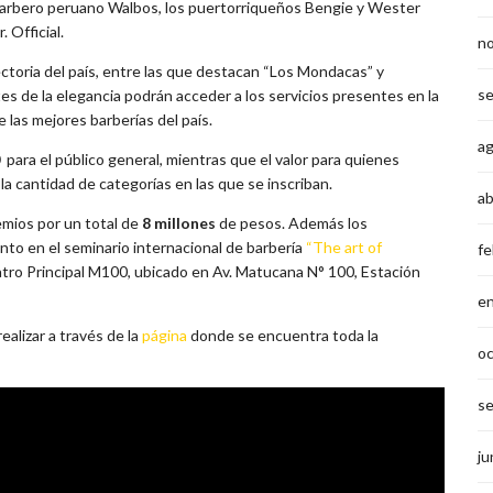
barbero peruano Walbos, los puertorriqueños Bengie y Wester
 Official.
n
toria del país, entre las que destacan “Los Mondacas” y
s
es de la elegancia podrán acceder a los servicios presentes en la
 las mejores barberías del país.
a
para el público general, mientras que el valor para quienes
la cantidad de categorías en las que se inscriban.
ab
emios por un total de
8 millones
de pesos. Además los
nto en el seminario internacional de barbería
“The art of
fe
eatro Principal M100, ubicado en Av. Matucana N° 100, Estación
e
ealizar a través de la
página
donde se encuentra toda la
o
s
ju