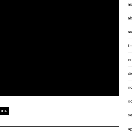
m
ab
m
fe
e
di
n
o
ODA
s
a