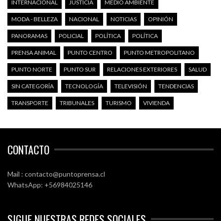
INTERNACIONAL
JUSTICIA
MEDIO AMBIENTE
MODA - BELLEZA
NACIONAL
NOTICIAS
OPINIÓN
PANORAMAS
POLICIAL
POLÍTICA
POLÍTICA
PRENSA ANIMAL
PUNTO CENTRO
PUNTO METROPOLITANO
PUNTO NORTE
PUNTO SUR
RELACIONES EXTERIORES
SALUD
SIN CATEGORÍA
TECNOLOGÍA
TELEVISIÓN
TENDENCIAS
TRANSPORTE
TRIBUNALES
TURISMO
VIVIENDA
CONTACTO
Mail : contacto@puntoprensa.cl
WhatsApp: +56984025146
SIGUE NUESTRAS REDES SOCIALES