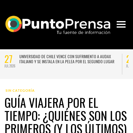
27
E VENCE CON SUFRIMIENTO A AUDAX
LA LLUVIA NO DA TREGUA: P
A EN LA PELEA POR EL SEGUNDO LUGAR
FRONTAL PARA SANTIAGO A C
SEMANA
JUL 2026
20
UELA MUJERES TECNO-CREATIVAS DE
SISTEMA FRONTAL OBLIGA A 
N NUEVAS TECNOLOGÍAS APLICADAS A
CLASES: ESTAS SON LAS NUE
ACTIVIDADES ESTE LUNES
JUL 2026
SIN CATEGORÍA
GUÍA VIAJERA POR EL
TIEMPO: ¿QUIÉNES SON LOS
PRIMEROS (Y LOS ÚLTIMOS)