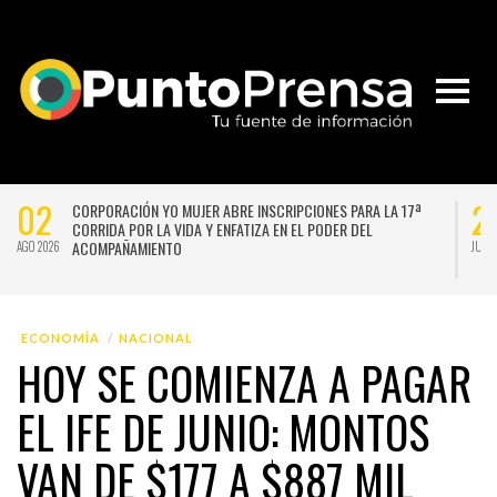
02
2
CORPORACIÓN YO MUJER ABRE INSCRIPCIONES PARA LA 17ª
CORRIDA POR LA VIDA Y ENFATIZA EN EL PODER DEL
ACOMPAÑAMIENTO
AGO 2026
JUL 
ECONOMÍA
NACIONAL
HOY SE COMIENZA A PAGAR
EL IFE DE JUNIO: MONTOS
VAN DE $177 A $887 MIL