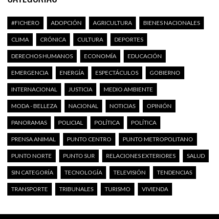
#FICHERO
ADOPCIÓN
AGRICULTURA
BIENES NACIONALES
CLIMA
CRÓNICA
CULTURA
DEPORTES
DERECHOS HUMANOS
ECONOMÍA
EDUCACIÓN
EMERGENCIA
ENERGÍA
ESPECTÁCULOS
GOBIERNO
INTERNACIONAL
JUSTICIA
MEDIO AMBIENTE
MODA - BELLEZA
NACIONAL
NOTICIAS
OPINIÓN
PANORAMAS
POLICIAL
POLÍTICA
POLÍTICA
PRENSA ANIMAL
PUNTO CENTRO
PUNTO METROPOLITANO
PUNTO NORTE
PUNTO SUR
RELACIONES EXTERIORES
SALUD
SIN CATEGORÍA
TECNOLOGÍA
TELEVISIÓN
TENDENCIAS
TRANSPORTE
TRIBUNALES
TURISMO
VIVIENDA