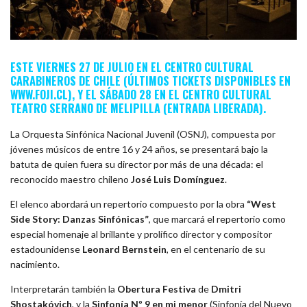
ESTE VIERNES 27 DE JULIO EN EL CENTRO CULTURAL
CARABINEROS DE CHILE (ÚLTIMOS TICKETS DISPONIBLES EN
WWW.FOJI.CL), Y EL SÁBADO 28 EN EL CENTRO CULTURAL
TEATRO SERRANO DE MELIPILLA (ENTRADA LIBERADA).
La Orquesta Sinfónica Nacional Juvenil (OSNJ), compuesta por
jóvenes músicos de entre 16 y 24 años, se presentará bajo la
batuta de quien fuera su director por más de una década: el
reconocido maestro chileno
José Luis Domínguez
.
El elenco abordará un repertorio compuesto por la obra
“West
Side Story:
Danzas Sinfónicas”
, que marcará el repertorio como
especial homenaje al brillante y prolífico director y compositor
estadounidense
Leonard Bernstein
, en el centenario de su
nacimiento.
Interpretarán también la
Obertura Festiva
de
Dmitri
Shostakóvich
, y la
Sinfonía Nº 9 en mi menor
(Sinfonía del Nuevo