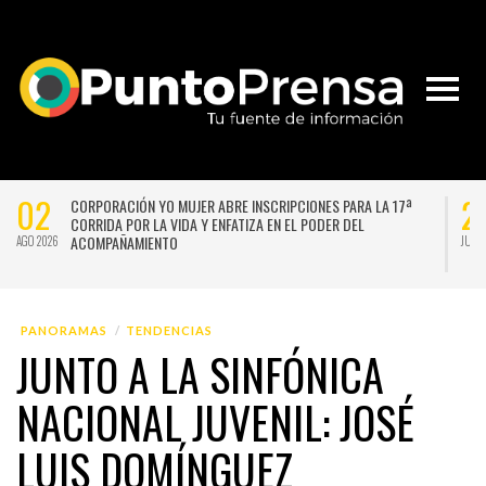
02
2
CORPORACIÓN YO MUJER ABRE INSCRIPCIONES PARA LA 17ª
CORRIDA POR LA VIDA Y ENFATIZA EN EL PODER DEL
ACOMPAÑAMIENTO
AGO 2026
JUL 
PANORAMAS
TENDENCIAS
JUNTO A LA SINFÓNICA
NACIONAL JUVENIL: JOSÉ
LUIS DOMÍNGUEZ