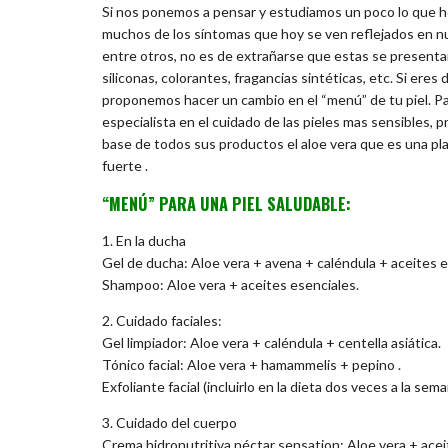
Si nos ponemos a pensar y estudiamos un poco lo que h
muchos de los síntomas que hoy se ven reflejados en nues
entre otros, no es de extrañarse que estas se presenta
siliconas, colorantes, fragancias sintéticas, etc. Si er
proponemos hacer un cambio en el “menú” de tu piel. Pa
especialista en el cuidado de las pieles mas sensibles,
base de todos sus productos el aloe vera que es una pla
fuerte .
“MENÚ” PARA UNA PIEL SALUDABLE:
1. En la ducha
Gel de ducha: Aloe vera + avena + caléndula + aceites e
Shampoo: Aloe vera + aceites esenciales.
2. Cuidado faciales:
Gel limpiador: Aloe vera + caléndula + centella asiática.
Tónico facial: Aloe vera + hamammelis + pepino .
Exfoliante facial (incluirlo en la dieta dos veces a la se
3. Cuidado del cuerpo
Crema hidronutritiva néctar sensation: Aloe vera + ace