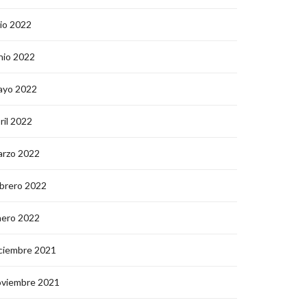
lio 2022
nio 2022
ayo 2022
ril 2022
arzo 2022
brero 2022
nero 2022
ciembre 2021
oviembre 2021