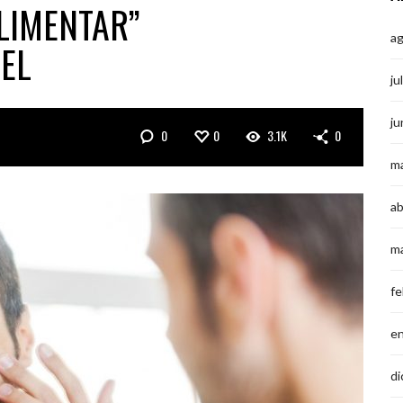
LIMENTAR”
a
EL
ju
ju
0
0
3.1K
0
m
ab
m
fe
e
di