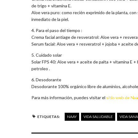
de trigo + vitamina E.
Aloe vera puro: como recién exprimido de la planta, c
inmediato de la piel.
4. Para el paso del tiempo :
Crema facial antiage de resveratrol: Aloe vera + resver
Serum facial: Aloe vera + resveratrol + jojoba + aceite 
5. Cuidado solar
Solar FPS 40: Aloe vera + aceite de palta + vitamina E
petroleo .
6. Desodorante
Desodorante 100% orgánico libre de aluminios, alcohole
Para más información, puedes visitar el
sitio web de Naa
ETIQUETAS:
NAAY
VIDA SALUDABLE
VIDA SANA