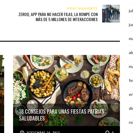
POST SIGUIENTE
ju
ZEROQ, APP PARA NO HACER FILAS, LA ROMPE CON
MÁS DE 5 MILLONES DE INTERACCIONES
ju
m
ab
m
fe
e
di
18 CONSEJOS PARA UNAS FIESTAS PATRIAS
SALUDABLES
n
SEPTIEMBRE 14, 2017
0