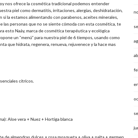
oy nos ofrece la cosmética tradicional podemos entender
tra piel como dermatitis, irritaciones, alergias, deshidratación,
n
n si la estamos alimentando con parabenos, aceites minerales,
es de las personas que no se siente cómoda con esta cosmética, te
s
ra esto Naáy, marca de cosmética terapéutica y ecológica
 propone un “menú” para nuestra piel de 6 tiempos, usando como
a
nta que hidrata, regenera, renueva, rejuvenece y la hace mas
ab
fe
senciales cítricos.
e
o
s
mana): Aloe vera + Nuez + Hortiga blanca
ju
ite de almendras dulces + rosa mosqueta + oliva + palta + germen