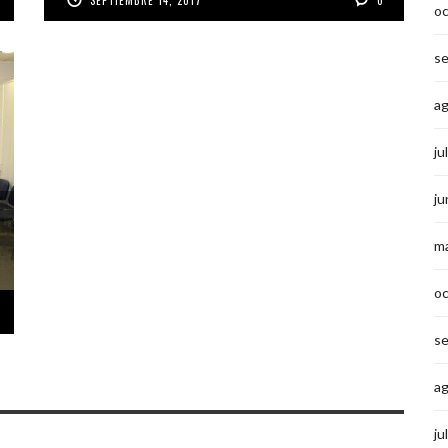
o
s
a
ju
ju
m
o
s
a
ju