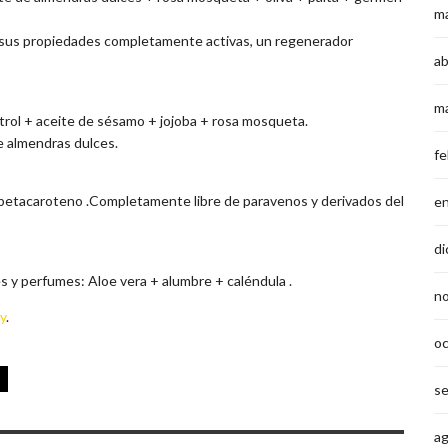
m
on sus propiedades completamente activas, un regenerador
ab
m
atrol + aceite de sésamo + jojoba + rosa mosqueta.
de almendras dulces.
fe
 + betacaroteno .Completamente libre de paravenos y derivados del
e
di
s y perfumes: Aloe vera + alumbre + caléndula .
n
y
.
o
s
a