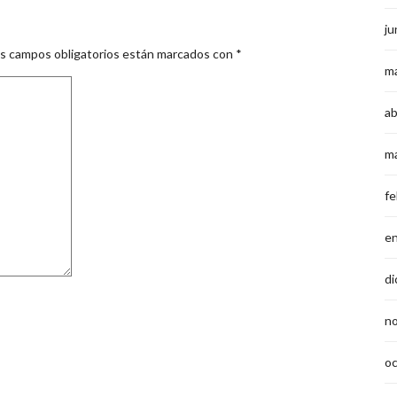
ju
s campos obligatorios están marcados con
*
m
ab
m
fe
e
di
n
o