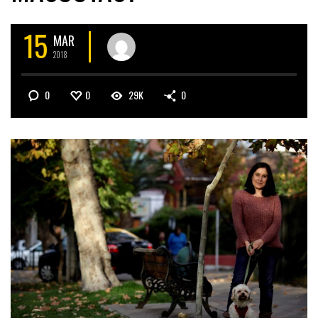
15
MAR
2018
0
0
29K
0