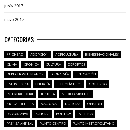
junio 2017
mayo 2017
CATEGORÍAS
#FICHERO
ADOPCIÓN
AGRICULTURA
BIENES NACIONALES
CLIMA
CRÓNICA
CULTURA
DEPORTES
DERECHOS HUMANOS
ECONOMÍA
EDUCACIÓN
EMERGENCIA
ENERGÍA
ESPECTÁCULOS
GOBIERNO
INTERNACIONAL
JUSTICIA
MEDIO AMBIENTE
MODA - BELLEZA
NACIONAL
NOTICIAS
OPINIÓN
PANORAMAS
POLICIAL
POLÍTICA
POLÍTICA
PRENSA ANIMAL
PUNTO CENTRO
PUNTO METROPOLITANO