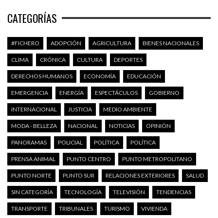
CATEGORÍAS
#FICHERO
ADOPCIÓN
AGRICULTURA
BIENES NACIONALES
CLIMA
CRÓNICA
CULTURA
DEPORTES
DERECHOS HUMANOS
ECONOMÍA
EDUCACIÓN
EMERGENCIA
ENERGÍA
ESPECTÁCULOS
GOBIERNO
INTERNACIONAL
JUSTICIA
MEDIO AMBIENTE
MODA - BELLEZA
NACIONAL
NOTICIAS
OPINIÓN
PANORAMAS
POLICIAL
POLÍTICA
POLÍTICA
PRENSA ANIMAL
PUNTO CENTRO
PUNTO METROPOLITANO
PUNTO NORTE
PUNTO SUR
RELACIONES EXTERIORES
SALUD
SIN CATEGORÍA
TECNOLOGÍA
TELEVISIÓN
TENDENCIAS
TRANSPORTE
TRIBUNALES
TURISMO
VIVIENDA