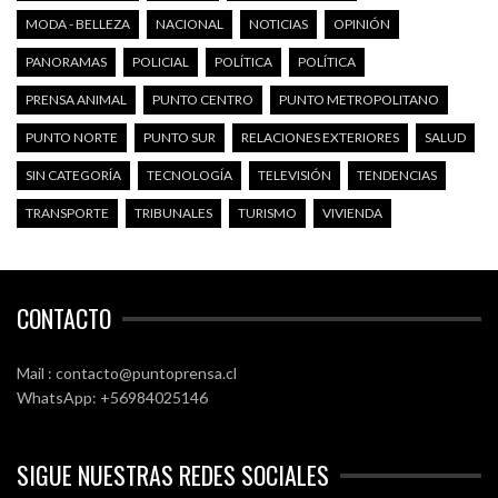
MODA - BELLEZA
NACIONAL
NOTICIAS
OPINIÓN
PANORAMAS
POLICIAL
POLÍTICA
POLÍTICA
PRENSA ANIMAL
PUNTO CENTRO
PUNTO METROPOLITANO
PUNTO NORTE
PUNTO SUR
RELACIONES EXTERIORES
SALUD
SIN CATEGORÍA
TECNOLOGÍA
TELEVISIÓN
TENDENCIAS
TRANSPORTE
TRIBUNALES
TURISMO
VIVIENDA
CONTACTO
Mail : contacto@puntoprensa.cl
WhatsApp: +56984025146
SIGUE NUESTRAS REDES SOCIALES