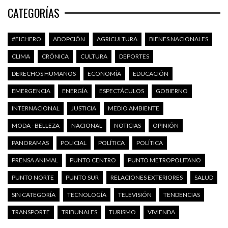
CATEGORÍAS
#FICHERO
ADOPCIÓN
AGRICULTURA
BIENES NACIONALES
CLIMA
CRÓNICA
CULTURA
DEPORTES
DERECHOS HUMANOS
ECONOMÍA
EDUCACIÓN
EMERGENCIA
ENERGÍA
ESPECTÁCULOS
GOBIERNO
INTERNACIONAL
JUSTICIA
MEDIO AMBIENTE
MODA - BELLEZA
NACIONAL
NOTICIAS
OPINIÓN
PANORAMAS
POLICIAL
POLÍTICA
POLÍTICA
PRENSA ANIMAL
PUNTO CENTRO
PUNTO METROPOLITANO
PUNTO NORTE
PUNTO SUR
RELACIONES EXTERIORES
SALUD
SIN CATEGORÍA
TECNOLOGÍA
TELEVISIÓN
TENDENCIAS
TRANSPORTE
TRIBUNALES
TURISMO
VIVIENDA