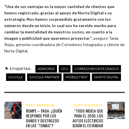
“Una de sus ventajas es la mayor cantidad de clientes que
hemos registrado, gracias al apoyo de Norte Digital y su
estrategia. Nos hemos sorprendido gratamente con los
números desde un inicio, lo cual nos ha servido mucho para
cambiar la mentalidad de nuestros socios, en cuanto a la
imagen y publicidad que queremos proyectar”
, aseguró Tania
Rojas, gerente coordinadora de Corredores Integrados y cliente de
Norte Digital.
ETIQUETAS:
ADWORDS
CEO
CORREDORES INTEGRADOS
GOOGLE
GOOGLE PARTNER
MOBILE FIRST
NORTE DIGITAL
POST ANTERIOR
POST SIGUIENTE
ROMPE – PAGA: ¿QUIÉN
“TODO INDICA QUE
RESPONDE POR LOS
PARA EL 2030, LOS
DAÑOS Y DESTROZOS
AUTOS ELÉCTRICOS
EN LAS “TOMAS”?
SERÁN EL ESTÁNDAR