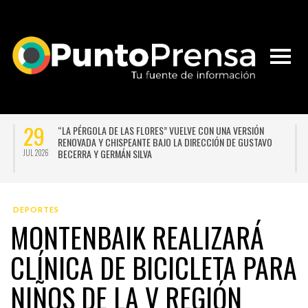
27
2
UNIVERSIDAD DE CHILE VENCE CON SUFRIMIENTO A AUDAX
ITALIANO Y SE INSTALA EN LA PELEA POR EL SEGUNDO LUGAR
JUL 2026
JUL 
DEPORTES
MONTENBAIK REALIZARÁ
CLÍNICA DE BICICLETA PARA
NIÑOS DE LA V REGIÓN