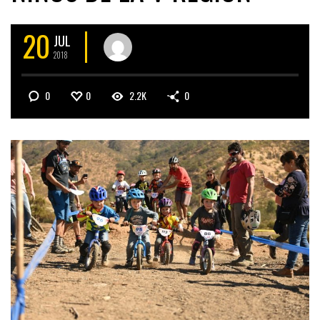
20
JUL
2018
0
0
2.2K
0