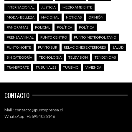
INTERNACIONAL
JUSTICIA
MEDIO AMBIENTE
MODA - BELLEZA
NACIONAL
NOTICIAS
OPINIÓN
PANORAMAS
POLICIAL
POLÍTICA
POLÍTICA
PRENSA ANIMAL
PUNTO CENTRO
PUNTO METROPOLITANO
PUNTO NORTE
PUNTO SUR
RELACIONES EXTERIORES
SALUD
SIN CATEGORÍA
TECNOLOGÍA
TELEVISIÓN
TENDENCIAS
TRANSPORTE
TRIBUNALES
TURISMO
VIVIENDA
CONTACTO
Mail : contacto@puntoprensa.cl
WhatsApp: +56984025146