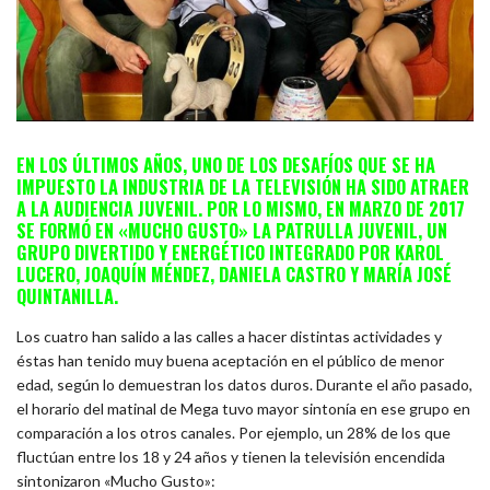
EN LOS ÚLTIMOS AÑOS, UNO DE LOS DESAFÍOS QUE SE HA
IMPUESTO LA INDUSTRIA DE LA TELEVISIÓN HA SIDO ATRAER
A LA AUDIENCIA JUVENIL. POR LO MISMO, EN MARZO DE 2017
SE FORMÓ EN «MUCHO GUSTO» LA PATRULLA JUVENIL, UN
GRUPO DIVERTIDO Y ENERGÉTICO INTEGRADO POR KAROL
LUCERO, JOAQUÍN MÉNDEZ, DANIELA CASTRO Y MARÍA JOSÉ
QUINTANILLA.
Los cuatro han salido a las calles a hacer distintas actividades y
éstas han tenido muy buena aceptación en el público de menor
edad, según lo demuestran los datos duros. Durante el año pasado,
el horario del matinal de Mega tuvo mayor sintonía en ese grupo en
comparación a los otros canales. Por ejemplo, un 28% de los que
fluctúan entre los 18 y 24 años y tienen la televisión encendida
sintonizaron «Mucho Gusto»: