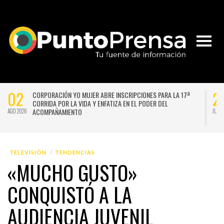
29
A 17ª
“LA PÉRGOLA DE LAS FLORES” VUELVE CON UNA VERSIÓN
RENOVADA Y CHISPEANTE BAJO LA DIRECCIÓN DE GUSTAVO
BECERRA Y GERMÁN SILVA
JUL 2026
TELEVISIÓN
TENDENCIAS
«MUCHO GUSTO»
CONQUISTÓ A LA
AUDIENCIA JUVENIL