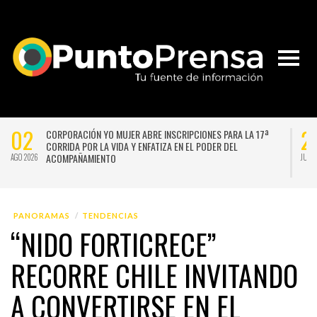
02
2
CORPORACIÓN YO MUJER ABRE INSCRIPCIONES PARA LA 17ª
CORRIDA POR LA VIDA Y ENFATIZA EN EL PODER DEL
ACOMPAÑAMIENTO
AGO 2026
JUL 
PANORAMAS
TENDENCIAS
“NIDO FORTICRECE”
RECORRE CHILE INVITANDO
A CONVERTIRSE EN EL