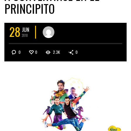
PRINCIPITO
28
JUN
2018
0
0
2.3K
0