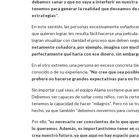
debamos sanar y que no vaya a interferir en nuestr
tenemos para generar la realidad que deseamos de m
estrategias”
.
En este sentido, las personas excesivamente soñadoras 
que quieren lograr, les resulta fácil hacerse una películ
logran visualizar con claridad el proceso que deben se
netamente soñadora, por ejemplo, imagina con mucha
perfectamente qué haría con ese dinero, sin embarg
En el otro extremo, una persona en exceso concreta tien
conocido o de su experiencia.
“No cree que sea posible
prefiere no hacerse grandes expectativas para no fr
Sin importar cual seas, el equipo Alama sostiene que am
Debemos ser capaces de soñar como niños, con la certez
tenemos la capacidad de hacer “milagros”. Pero no se tr
hecho, ya que también “debemos movernos para conseguir
Por ello,
“es necesario ser conscientes de lo que que
lo queremos. Además, es importantísimo tener en c
crea nuestro futuro, ya que aquí no hay espacio para