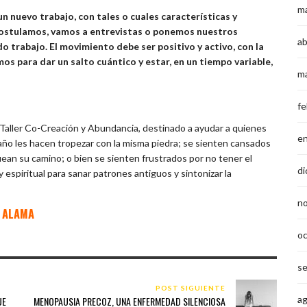
m
n nuevo trabajo, con tales o cuales características y
o postulamos, vamos a entrevistas o ponemos nuestros
ab
trabajo. El movimiento debe ser positivo y activo, con la
s para dar un salto cuántico y estar, en un tiempo variable,
m
fe
 Taller Co-Creación y Abundancia, destinado a ayudar a quienes
e
ño les hacen tropezar con la misma piedra; se sienten cansados
ean su camino; o bien se sienten frustrados por no tener el
di
 espiritual para sanar patrones antiguos y sintonizar la
n
 ALAMA
o
s
POST SIGUIENTE
a
UE
MENOPAUSIA PRECOZ, UNA ENFERMEDAD SILENCIOSA