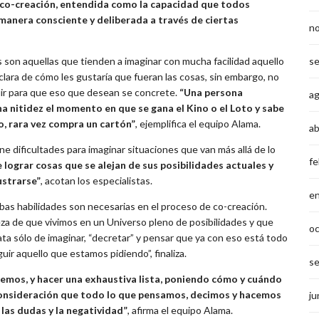
a co-creación, entendida como la capacidad que todos
anera consciente y deliberada a través de ciertas
n
s
son aquellas que tienden a imaginar con mucha facilidad aquello
a clara de cómo les gustaría que fueran las cosas, sin embargo, no
guir para que eso que desean se concrete.
“Una persona
a
 nitidez el momento en que se gana el Kino o el Loto y sabe
o, rara vez compra un cartón”
, ejemplifica el equipo Alama.
ab
e dificultades para imaginar situaciones que van más allá de lo
fe
 lograr cosas que se alejan de sus posibilidades actuales y
ustrarse”
, acotan los especialistas.
e
bas habilidades son necesarias en el proceso de co-creación.
a de que vivimos en un Universo pleno de posibilidades y que
o
ata sólo de imaginar, “decretar” y pensar que ya con eso está todo
 aquello que estamos pidiendo”, finaliza.
s
remos, y hacer una exhaustiva lista, poniendo cómo y cuándo
onsideración que todo lo que pensamos, decimos y hacemos
ju
 las dudas y la negatividad”
, afirma el equipo Alama.