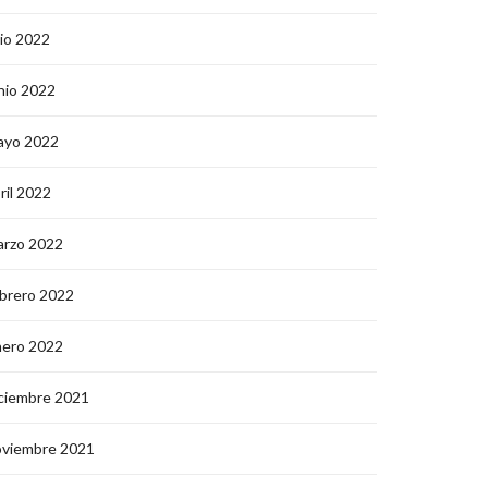
lio 2022
nio 2022
ayo 2022
ril 2022
arzo 2022
brero 2022
nero 2022
ciembre 2021
oviembre 2021