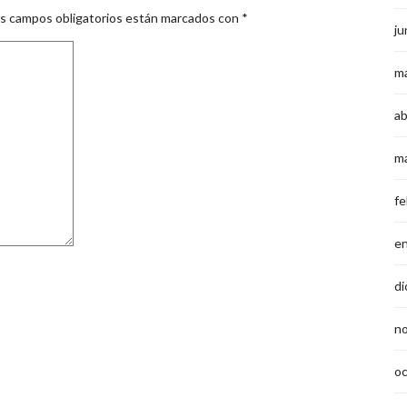
s campos obligatorios están marcados con
*
ju
m
ab
m
fe
e
di
n
o