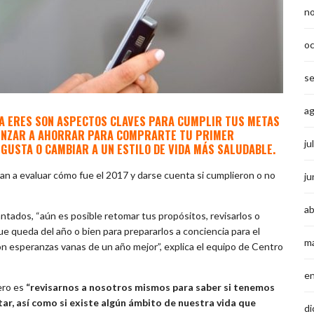
n
o
s
a
NA ERES SON ASPECTOS CLAVES PARA CUMPLIR TUS METAS
OMENZAR A AHORRAR PARA COMPRARTE TU PRIMER
ju
GUSTA O CAMBIAR A UN ESTILO DE VIDA MÁS SALUDABLE.
n a evaluar cómo fue el 2017 y darse cuenta si cumplieron o no
ju
ab
ntados, “aún es posible retomar tus propósitos, revisarlos o
que queda del año o bien para prepararlos a conciencia para el
m
con esperanzas vanas de un año mejor”, explica el equipo de Centro
e
ero es
“revisarnos a nosotros mismos para saber si tenemos
tar, así como si existe algún ámbito de nuestra vida que
di