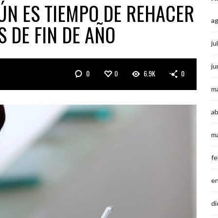
AÚN ES TIEMPO DE REHACER
a
 DE FIN DE AÑO
ju
ju
0
0
6.9K
0
m
ab
m
fe
e
di