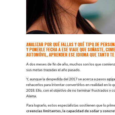
ANALIZAR POR QUÉ FALLAS Y QUÉ TIPO DE PERSO
Y PONERLE FECHA A ESE VIAJE QUE SOÑASTE, C
AUTOMÓVIL, APRENDER ESE IDIOMA QUE TANTO TE 
A dos meses de fin de año, muchos son los que comienza
sus metas trazadas el año pasado.
Y, aunque la despedida del 2017 se acerca a pasos agiga
rehacerlos para intentar convertirlos en realidad en lo 
2018. Ello, con el objetivo de no terminar frustrados y 
Alama.
Para lograrlo, estos especialistas sostienen que lo prim
creencias limitantes, la capacidad de soñar y concre