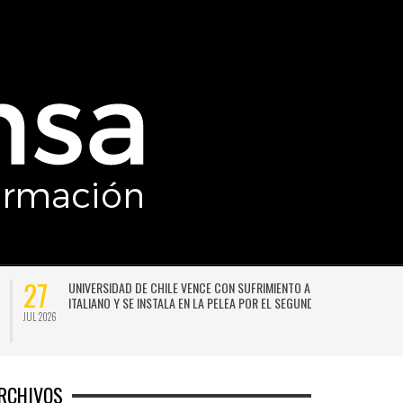
27
UNIVERSIDAD DE CHILE VENCE CON SUFRIMIENTO A AUDAX
ITALIANO Y SE INSTALA EN LA PELEA POR EL SEGUNDO LUGAR
JUL 2026
JU
RCHIVOS