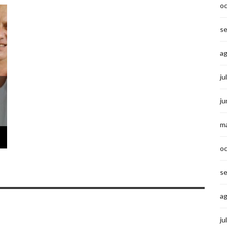
o
s
a
ju
ju
m
o
s
a
ju