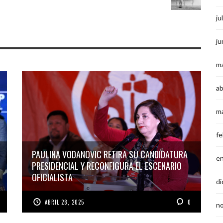
ju
ju
m
ab
m
fe
PAULINA VODANOVIC RETIRA SU CANDIDATURA
e
PRESIDENCIAL Y RECONFIGURA EL ESCENARIO
OFICIALISTA
di
ABRIL 28, 2025
0
n