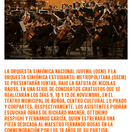
LA ORQUESTA SINFÓNICA NACIONAL JUVENIL (OSNI) Y LA
ORQUESTA SINFÓNICA ESTUDIANTIL METROPOLITANA (OSEM)
SE PRESENTARÁN JUNTAS, BAJO LA BATUTA DE NICOLAS
RAUSS, EN UNA SERIE DE CONCIERTOS GRATUITOS QUE SE
REALIZARÁN LOS DÍAS 9, 10 Y 12 DE NOVIEMBRE, EN EL
TEATRO MUNICIPAL DE ÑUÑOA, CENTRO CULTURAL LO PRADO
Y CORPARTES, RESPECTIVAMENTE. LOS ASISTENTES PODRÁN
ESCUCHAR OBRAS DE RICHARD WAGNER, OTTORINO
RESPIGHI Y FERNANDO GARCÍA, QUIEN ESTRENARÁ UNA
PIEZA DEDICADA AL MAESTRO FERNANDO ROSAS EN LA
CONMEMORACIÓN POR LOS 10 AÑOS DE SU PARTIDA.