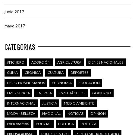
junio 2017
mayo 2017
CATEGORÍAS
#FICHERO
ADOPCIÓN
AGRICULTURA
BIENES NACIONALES
CLIMA
CRÓNICA
CULTURA
DEPORTES
DERECHOS HUMANOS
ECONOMÍA
EDUCACIÓN
EMERGENCIA
ENERGÍA
ESPECTÁCULOS
GOBIERNO
INTERNACIONAL
JUSTICIA
MEDIO AMBIENTE
MODA - BELLEZA
NACIONAL
NOTICIAS
OPINIÓN
PANORAMAS
POLICIAL
POLÍTICA
POLÍTICA
PRENSA ANIMAL
PUNTO CENTRO
PUNTO METROPOLITANO