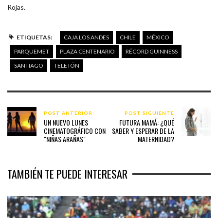
Rojas.
ETIQUETAS:
CAJA LOS ANDES
CHILE
MÉXICO
PARQUEMET
PLAZA CENTENARIO
RÉCORD GUINNESS
SANTIAGO
TELETÓN
POST ANTERIOR
POST SIGUIENTE
UN NUEVO LUNES
FUTURA MAMÁ: ¿QUÉ
CINEMATOGRÁFICO CON
SABER Y ESPERAR DE LA
"NIÑAS ARAÑAS"
MATERNIDAD?
TAMBIÉN TE PUEDE INTERESAR