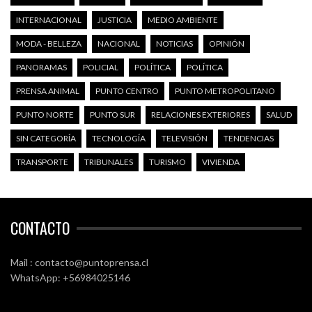
INTERNACIONAL
JUSTICIA
MEDIO AMBIENTE
MODA - BELLEZA
NACIONAL
NOTICIAS
OPINIÓN
PANORAMAS
POLICIAL
POLÍTICA
POLÍTICA
PRENSA ANIMAL
PUNTO CENTRO
PUNTO METROPOLITANO
PUNTO NORTE
PUNTO SUR
RELACIONES EXTERIORES
SALUD
SIN CATEGORÍA
TECNOLOGÍA
TELEVISIÓN
TENDENCIAS
TRANSPORTE
TRIBUNALES
TURISMO
VIVIENDA
CONTACTO
Mail : contacto@puntoprensa.cl
WhatsApp: +56984025146